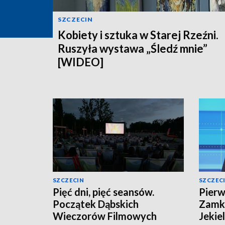
SZCZECIN
Kobiety i sztuka w Starej Rzeźni.
Ruszyła wystawa „Śledź mnie”
[WIDEO]
SZCZECIN
SZCZEC
Pięć dni, pięć seansów.
Pierw
Początek Dąbskich
Zamki
Wieczorów Filmowych
Jekie