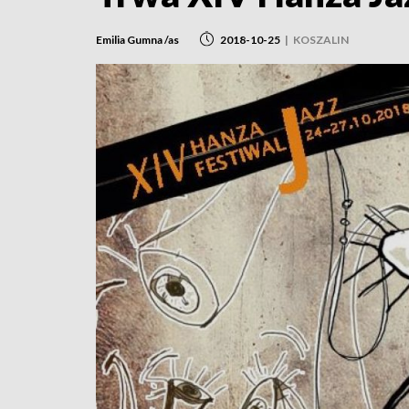
Emilia Gumna /as
2018-10-25
|
KOSZALIN