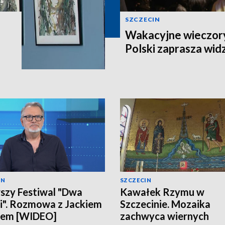
SZCZECIN
Wakacyjne wieczory
Polski zaprasza wi
IN
SZCZECIN
szy Festiwal "Dwa
Kawałek Rzymu w
". Rozmowa z Jackiem
Szczecinie. Mozaika
lem [WIDEO]
zachwyca wiernych