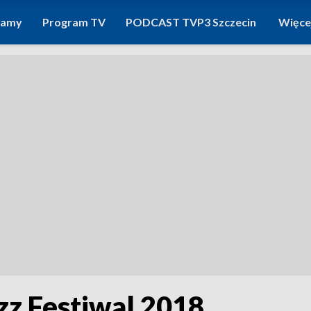
ramy
Program TV
PODCAST TVP3 Szczecin
Więce
zz Festiwal 2018