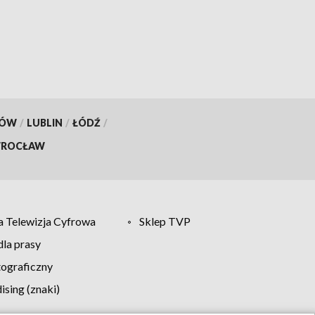
KÓW
/
LUBLIN
/
ŁÓDŹ
/
ROCŁAW
 Telewizja Cyfrowa
Sklep TVP
la prasy
tograficzny
sing (znaki)