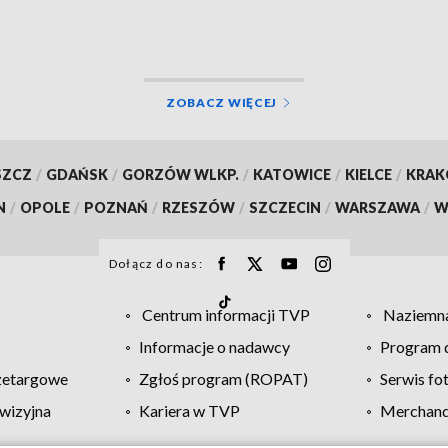
[WIDEO]
ZOBACZ WIĘCEJ
SZCZ
/
GDAŃSK
/
GORZÓW WLKP.
/
KATOWICE
/
KIELCE
/
KRA
N
/
OPOLE
/
POZNAŃ
/
RZESZÓW
/
SZCZECIN
/
WARSZAWA
/
W
Dołącz do nas:
Centrum informacji TVP
Naziemna
Informacje o nadawcy
Program d
zetargowe
Zgłoś program (ROPAT)
Serwis fo
wizyjna
Kariera w TVP
Merchandi