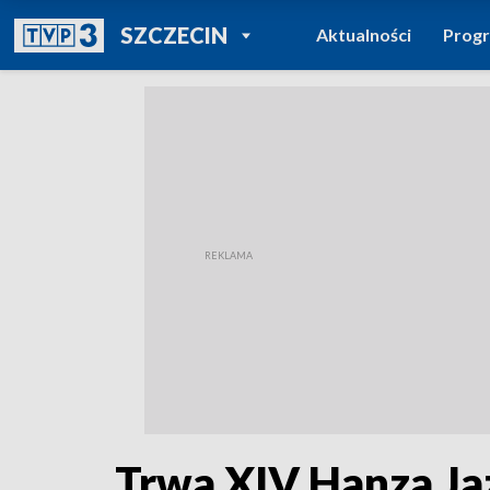
POWRÓT DO
SZCZECIN
Aktualności
Prog
TVP REGIONY
Trwa XIV Hanza Ja