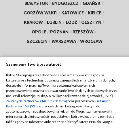
BIAŁYSTOK
/
BYDGOSZCZ
/
GDAŃSK
/
GORZÓW WLKP.
/
KATOWICE
/
KIELCE
/
KRAKÓW
/
LUBLIN
/
ŁÓDŹ
/
OLSZTYN
/
OPOLE
/
POZNAŃ
/
RZESZÓW
/
SZCZECIN
/
WARSZAWA
/
WROCŁAW
Szanujemy Twoją prywatność
Dołącz do nas:
Kliknij "Akceptuję i przechodzę do serwisu", aby wyrazić zgody na
korzystanie z technologii automatycznego śledzenia i zbierania danych,
TVP
dostęp do informacji na Twoim urządzeniu końcowym i ich
Abonament TVP
przechowywanie oraz na przetwarzanie Twoich danych osobowych przez
Regulamin TVP
nas, czyli Telewizję Polską S.A. w likwidacji (zwaną dalej również „TVP”),
Emisja w TVP
Polityka prywatności
Zaufanych Partnerów z IAB* (1201 firm)
oraz pozostałych
Zaufanych
Partnerów TVP (93 firm)
, w celach marketingowych (w tym do
Centrum informacji TVP
Moje zgody
zautomatyzowanego dopasowania reklam do Twoich zainteresowań i
mierzenia ich skuteczności) i pozostałych, które wskazujemy poniżej, a
Naziemna Telewizja Cyfrowa
Pomoc
także zgody na udostępnianie przez nas identyfikatora PPID do Google.
Sklep TVP