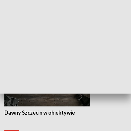
Z indeksem w ręku
Droga po suk
HISTORIA
Dawny Szczecin w obiektywie