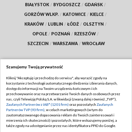
BIAŁYSTOK
/
BYDGOSZCZ
/
GDAŃSK
/
GORZÓW WLKP.
/
KATOWICE
/
KIELCE
/
KRAKÓW
/
LUBLIN
/
ŁÓDŹ
/
OLSZTYN
/
OPOLE
/
POZNAŃ
/
RZESZÓW
/
SZCZECIN
/
WARSZAWA
/
WROCŁAW
Szanujemy Twoją prywatność
Dołącz do nas:
Kliknij "Akceptuję i przechodzę do serwisu", aby wyrazić zgody na
korzystanie z technologii automatycznego śledzenia i zbierania danych,
TVP
dostęp do informacji na Twoim urządzeniu końcowym i ich
Abonament TVP
przechowywanie oraz na przetwarzanie Twoich danych osobowych przez
Regulamin TVP
nas, czyli Telewizję Polską S.A. w likwidacji (zwaną dalej również „TVP”),
Emisja w TVP
Polityka prywatności
Zaufanych Partnerów z IAB* (1201 firm)
oraz pozostałych
Zaufanych
Partnerów TVP (93 firm)
, w celach marketingowych (w tym do
Centrum informacji TVP
Moje zgody
zautomatyzowanego dopasowania reklam do Twoich zainteresowań i
mierzenia ich skuteczności) i pozostałych, które wskazujemy poniżej, a
Naziemna Telewizja Cyfrowa
Pomoc
także zgody na udostępnianie przez nas identyfikatora PPID do Google.
Sklep TVP