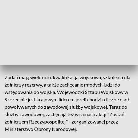
- Są odpowiedzialne za zabezpieczenie
całego systemu bezpieczeństwa
pozamilitarnego. Koordynują mobilizacje
wojsk, powołują kadrę, żołnierzy i sprzęt,
który ma służyć w razie zagrożenia –
powiedział Michał Jach, przewodniczący
Sejmikowej Komisji Obrony Narodowej,
PiS.
Zadań mają wiele m.in. kwalifikacja wojskowa, szkolenia dla
żołnierzy rezerwy, a także zachęcanie młodych ludzi do
wstępowania do wojska. Wojewódzki Sztabu Wojskowy w
Szczecinie jest krajowym liderem jeżeli chodzi o liczbę osób
powoływanych do zawodowej służby wojskowej. Teraz do
służby zawodowej, zachęcają też w ramach akcji "Zostań
żołnierzem Rzeczypospolitej" - zorganizowanej przez
Ministerstwo Obrony Narodowej.