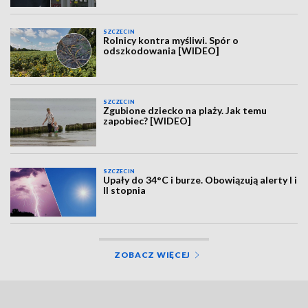
SZCZECIN
Rolnicy kontra myśliwi. Spór o
odszkodowania [WIDEO]
SZCZECIN
Zgubione dziecko na plaży. Jak temu
zapobiec? [WIDEO]
SZCZECIN
Upały do 34°C i burze. Obowiązują alerty I i
II stopnia
ZOBACZ WIĘCEJ