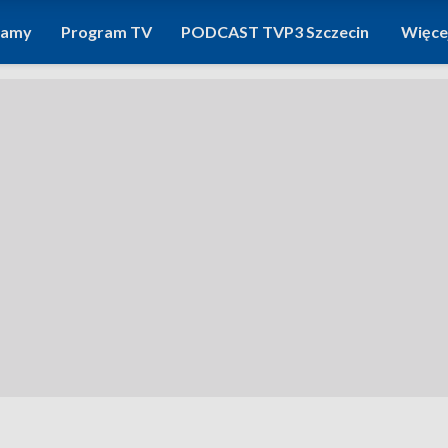
ramy
Program TV
PODCAST TVP3 Szczecin
Więce