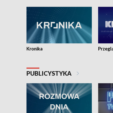
e-mail: kronika@tvp.pl.
e-mail: k
Kronika
Przegl
PUBLICYSTYKA