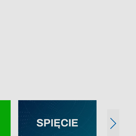
e-mail: kronika@tvp.pl.
e-mail: kronika@t