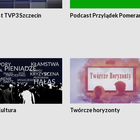
t TVP3 Szczecin
Podcast Przylądek Pomera
Kultura
Twórcze horyzonty