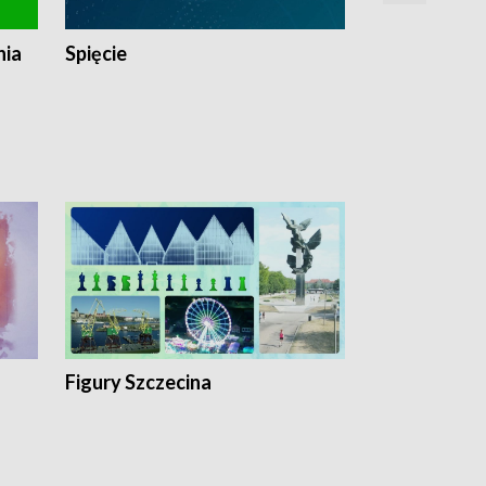
nia
Spięcie
Niedziałkow
Figury Szczecina