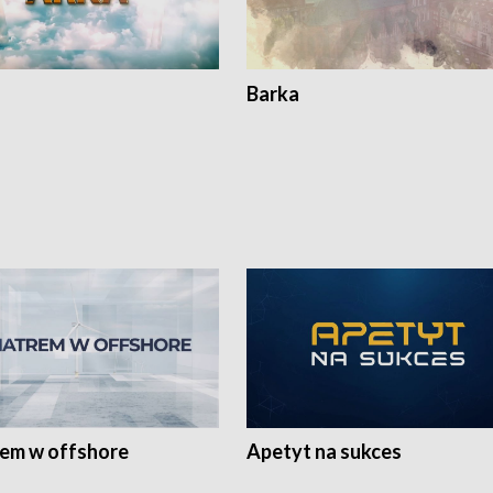
Barka
rem w offshore
Apetyt na sukces