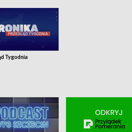
ronika@tvp.pl.
e-mail: kronika@tvp.pl.
ąd Tygodnia