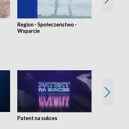
Region - Społeczeństwo -
Bez Barier
Wsparcie
Patent na sukces
Rolnictwo w 