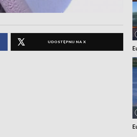
UDOSTĘPNIJ NA X
E
E