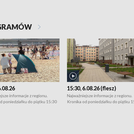
OGRAMÓW
6.08.26
15:30, 6.08.26 (flesz)
jsze informacje z regionu.
Najważniejsze informacje z regionu.
d poniedziałku do piątku 15:30
Kronika od poniedziałku do piątku 1
16:30 (+ rozmowa), 18:30, 21:30.
(flesz), 16:30 (+ rozmowa), 18:30, 21
y i święta 15:30 i 16:30
W weekendy i święta 15:30 i 16:30
8:30 i 21:30. Dziennikarze czekają
(flesz), 18:30 i 21:30. Dziennikarze c
a zgłoszenia: Szczecin - tel. 91-
na Państwa zgłoszenia: Szczecin - te
0, Koszalin - tel. 94-34-50-054,
4 8-10-400, Koszalin - tel. 94-34-50