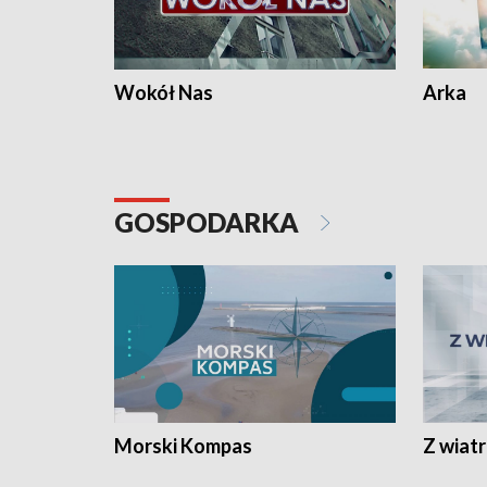
Wokół Nas
Arka
GOSPODARKA
Morski Kompas
Z wiat