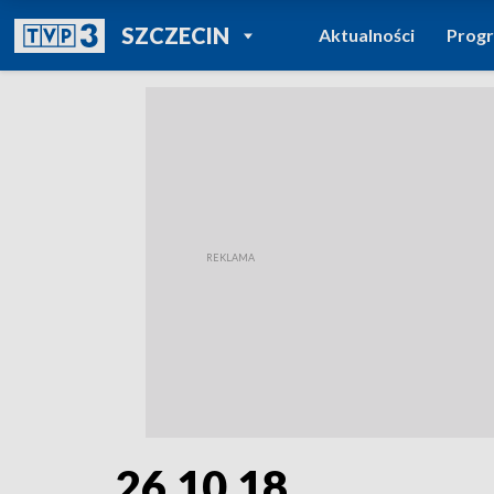
POWRÓT DO
SZCZECIN
Aktualności
Prog
TVP REGIONY
26.10.18