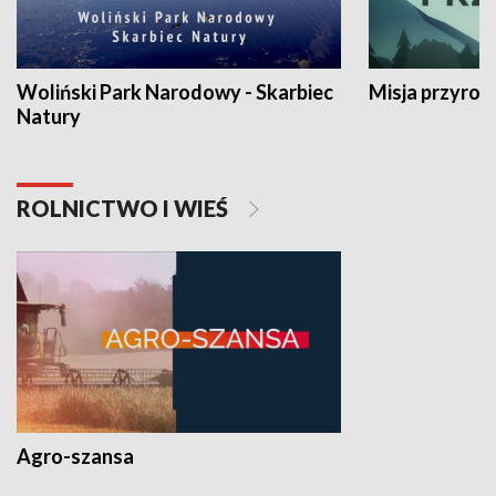
Woliński Park Narodowy - Skarbiec
Misja przyrod
Natury
ROLNICTWO I WIEŚ
Agro-szansa