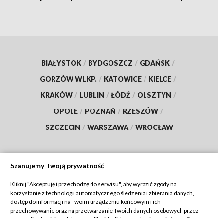
BIAŁYSTOK
/
BYDGOSZCZ
/
GDAŃSK
/
GORZÓW WLKP.
/
KATOWICE
/
KIELCE
/
KRAKÓW
/
LUBLIN
/
ŁÓDŹ
/
OLSZTYN
/
OPOLE
/
POZNAŃ
/
RZESZÓW
/
SZCZECIN
/
WARSZAWA
/
WROCŁAW
Szanujemy Twoją prywatność
Dołącz do nas:
Kliknij "Akceptuję i przechodzę do serwisu", aby wyrazić zgody na
korzystanie z technologii automatycznego śledzenia i zbierania danych,
TVP
dostęp do informacji na Twoim urządzeniu końcowym i ich
Abonament TVP
przechowywanie oraz na przetwarzanie Twoich danych osobowych przez
Regulamin TVP