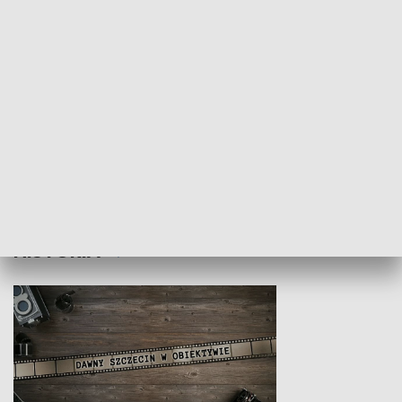
Z indeksem w ręku
Droga po suk
HISTORIA