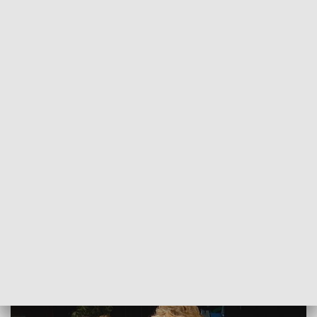
POWRÓT DO
SZCZECIN
TVP REGIONY
Wielkie święto edukacji. Jubileusz
szczecińskiej szkoły STO
2018-10-26
Michał Marks / kb