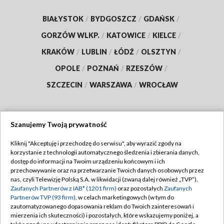
BIAŁYSTOK
/
BYDGOSZCZ
/
GDAŃSK
/
GORZÓW WLKP.
/
KATOWICE
/
KIELCE
/
KRAKÓW
/
LUBLIN
/
ŁÓDŹ
/
OLSZTYN
/
OPOLE
/
POZNAŃ
/
RZESZÓW
/
SZCZECIN
/
WARSZAWA
/
WROCŁAW
Szanujemy Twoją prywatność
Dołącz do nas:
Kliknij "Akceptuję i przechodzę do serwisu", aby wyrazić zgody na
korzystanie z technologii automatycznego śledzenia i zbierania danych,
TVP
dostęp do informacji na Twoim urządzeniu końcowym i ich
Abonament TVP
przechowywanie oraz na przetwarzanie Twoich danych osobowych przez
Regulamin TVP
nas, czyli Telewizję Polską S.A. w likwidacji (zwaną dalej również „TVP”),
Emisja w TVP
Polityka prywatności
Zaufanych Partnerów z IAB* (1201 firm)
oraz pozostałych
Zaufanych
Partnerów TVP (93 firm)
, w celach marketingowych (w tym do
Centrum informacji TVP
Moje zgody
zautomatyzowanego dopasowania reklam do Twoich zainteresowań i
mierzenia ich skuteczności) i pozostałych, które wskazujemy poniżej, a
Naziemna Telewizja Cyfrowa
Pomoc