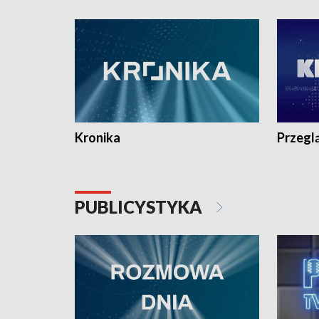
e-mail: kronika@tvp.pl.
e-mail: k
Kronika
Przegl
PUBLICYSTYKA