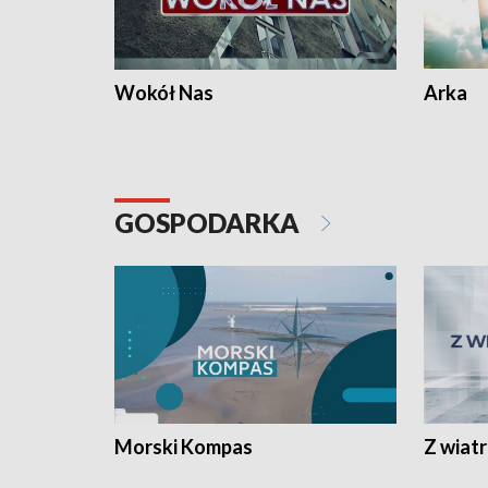
Wokół Nas
Arka
GOSPODARKA
Morski Kompas
Z wiat