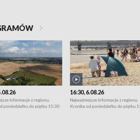
OGRAMÓW
5.08.26
16:30, 6.08.26
jsze informacje z regionu.
Najważniejsze informacje z regionu.
d poniedziałku do piątku 15:30
Kronika od poniedziałku do piątku 1
16:30 (+ rozmowa), 18:30, 21:30.
(flesz), 16:30 (+ rozmowa), 18:30, 21
y i święta 15:30 i 16:30
W weekendy i święta 15:30 i 16:30
8:30 i 21:30. Dziennikarze czekają
(flesz), 18:30 i 21:30. Dziennikarze c
a zgłoszenia: Szczecin - tel. 91-
na Państwa zgłoszenia: Szczecin - te
0, Koszalin - tel. 94-34-50-054,
4 8-10-400, Koszalin - tel. 94-34-50