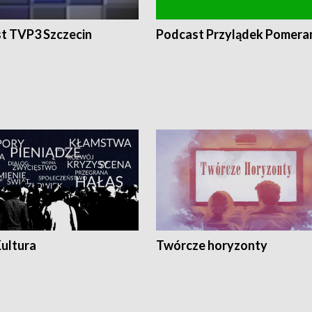
t TVP3 Szczecin
Podcast Przylądek Pomera
Kultura
Twórcze horyzonty