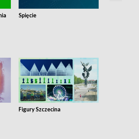
nia
Spięcie
Niedziałkow
Figury Szczecina