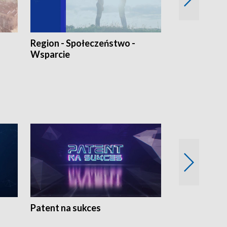
Region - Społeczeństwo -
Bez Barier
Wsparcie
Patent na sukces
Rolnictwo w 