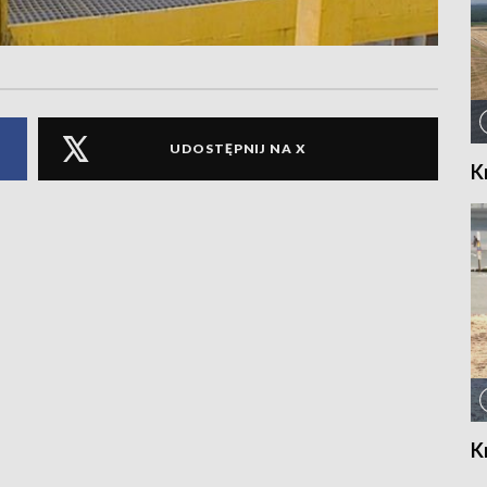
UDOSTĘPNIJ NA X
K
K