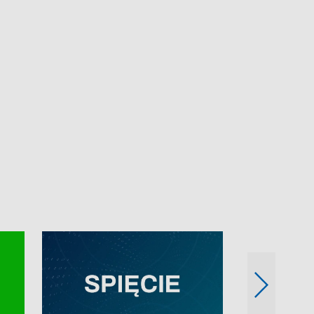
e-mail: kronika@tvp.pl.
e-mail: kronika@t