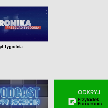
ronika@tvp.pl.
e-mail: kronika@tvp.pl.
ąd Tygodnia