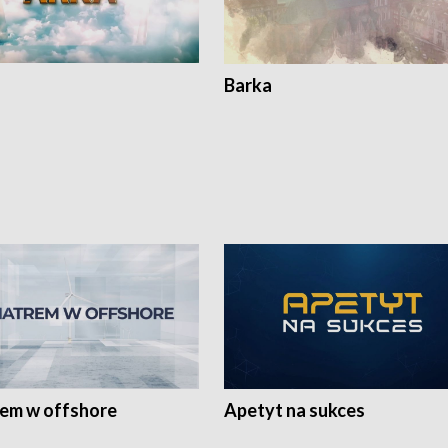
Barka
rem w offshore
Apetyt na sukces