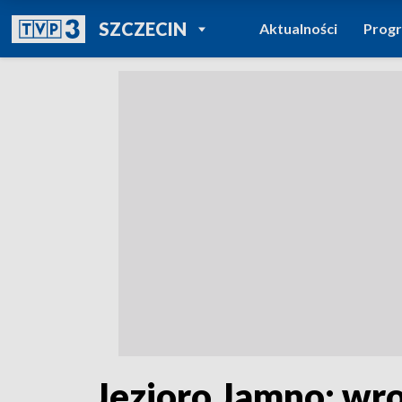
POWRÓT DO
SZCZECIN
Aktualności
Prog
TVP REGIONY
Jezioro Jamno: wr