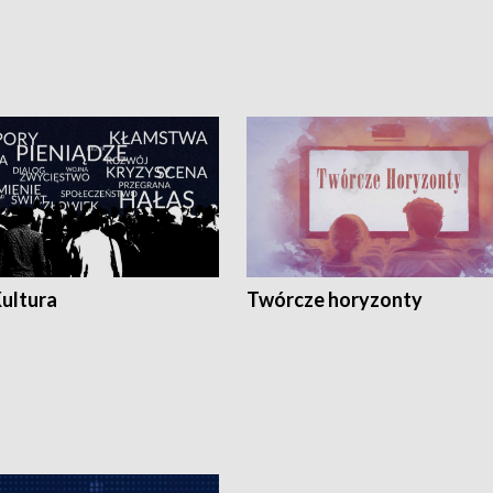
Kultura
Twórcze horyzonty