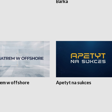
Barka
rem w offshore
Apetyt na sukces