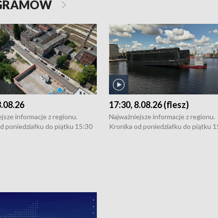
OGRAMÓW
8.08.26
17:30, 8.08.26 (flesz)
jsze informacje z regionu.
Najważniejsze informacje z regionu.
d poniedziałku do piątku 15:30
Kronika od poniedziałku do piątku 1
16:30 (+ rozmowa), 18:30, 21:30.
(flesz), 16:30 (+ rozmowa), 18:30, 21
y i święta 15:30 i 16:30
W weekendy i święta 15:30 i 16:30
8:30 i 21:30. Dziennikarze czekają
(flesz), 18:30 i 21:30. Dziennikarze c
a zgłoszenia: Szczecin - tel. 91-
na Państwa zgłoszenia: Szczecin - te
0, Koszalin - tel. 94-34-50-054,
4 8-10-400, Koszalin - tel. 94-34-50
ronika@tvp.pl.
e-mail: kronika@tvp.pl.