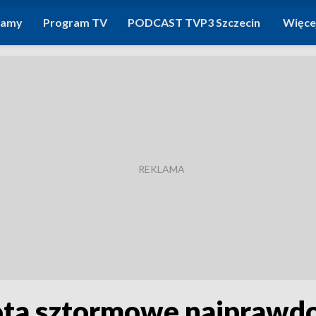
ramy
Program TV
PODCAST TVP3 Szczecin
Więce
ota sztormowe najprawdo