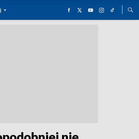
j
podobniej nie