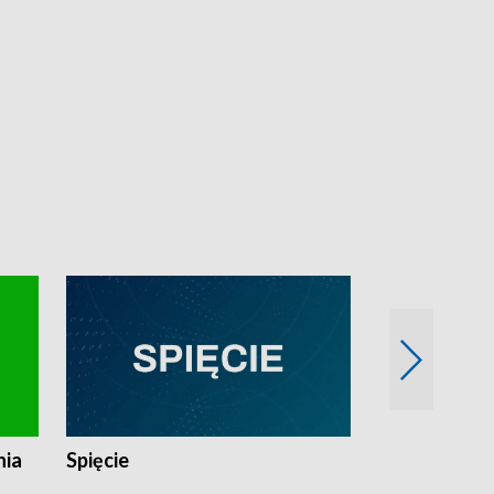
nia
Spięcie
Niedziałkow