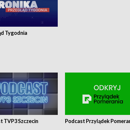
ąd Tygodnia
t TVP3 Szczecin
Podcast Przylądek Pomera