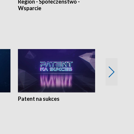
Region - Społeczeństwo -
Bez Barier
Wsparcie
Patent na sukces
Rolnictwo w 