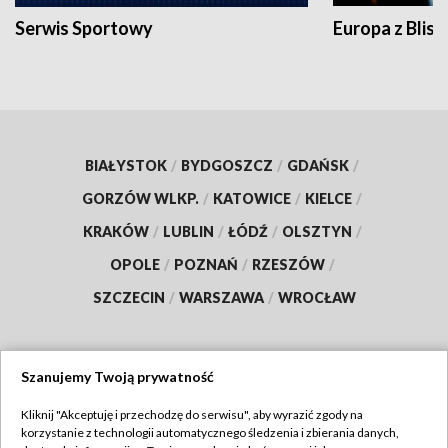
Serwis Sportowy
Europa z Blisk
BIAŁYSTOK
/
BYDGOSZCZ
/
GDAŃSK
/
GORZÓW WLKP.
/
KATOWICE
/
KIELCE
/
KRAKÓW
/
LUBLIN
/
ŁÓDŹ
/
OLSZTYN
/
OPOLE
/
POZNAŃ
/
RZESZÓW
/
SZCZECIN
/
WARSZAWA
/
WROCŁAW
Szanujemy Twoją prywatność
Dołącz do nas:
Kliknij "Akceptuję i przechodzę do serwisu", aby wyrazić zgody na
korzystanie z technologii automatycznego śledzenia i zbierania danych,
TVP