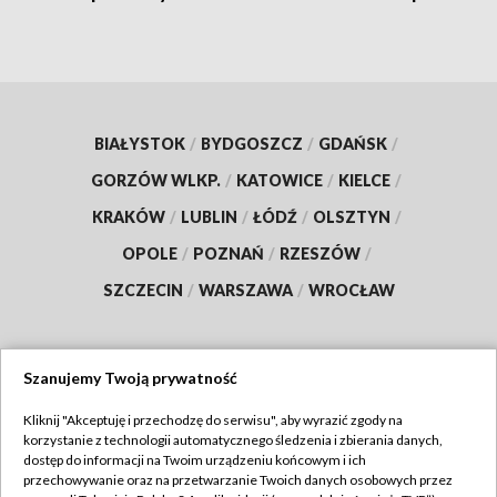
BIAŁYSTOK
/
BYDGOSZCZ
/
GDAŃSK
/
GORZÓW WLKP.
/
KATOWICE
/
KIELCE
/
KRAKÓW
/
LUBLIN
/
ŁÓDŹ
/
OLSZTYN
/
OPOLE
/
POZNAŃ
/
RZESZÓW
/
SZCZECIN
/
WARSZAWA
/
WROCŁAW
Szanujemy Twoją prywatność
Dołącz do nas:
Kliknij "Akceptuję i przechodzę do serwisu", aby wyrazić zgody na
korzystanie z technologii automatycznego śledzenia i zbierania danych,
TVP
dostęp do informacji na Twoim urządzeniu końcowym i ich
Abonament TVP
przechowywanie oraz na przetwarzanie Twoich danych osobowych przez
Regulamin TVP