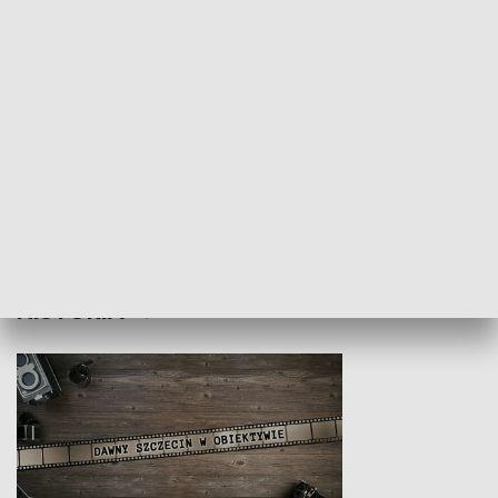
Z indeksem w ręku
Droga po suk
HISTORIA