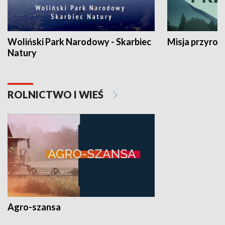
Woliński Park Narodowy - Skarbiec
Misja przyrod
Natury
ROLNICTWO I WIEŚ
Agro-szansa