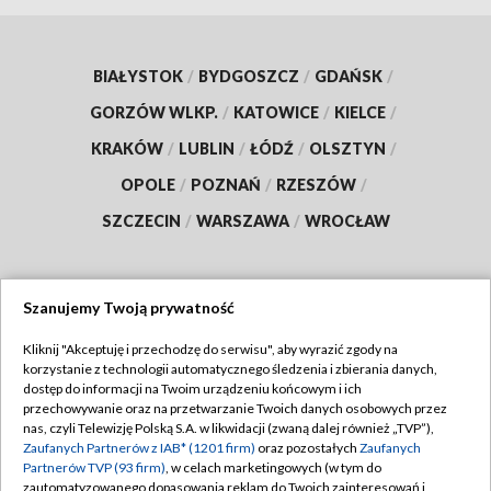
BIAŁYSTOK
/
BYDGOSZCZ
/
GDAŃSK
/
GORZÓW WLKP.
/
KATOWICE
/
KIELCE
/
KRAKÓW
/
LUBLIN
/
ŁÓDŹ
/
OLSZTYN
/
OPOLE
/
POZNAŃ
/
RZESZÓW
/
SZCZECIN
/
WARSZAWA
/
WROCŁAW
Szanujemy Twoją prywatność
Dołącz do nas:
Kliknij "Akceptuję i przechodzę do serwisu", aby wyrazić zgody na
korzystanie z technologii automatycznego śledzenia i zbierania danych,
TVP
dostęp do informacji na Twoim urządzeniu końcowym i ich
Abonament TVP
przechowywanie oraz na przetwarzanie Twoich danych osobowych przez
Regulamin TVP
nas, czyli Telewizję Polską S.A. w likwidacji (zwaną dalej również „TVP”),
Emisja w TVP
Polityka prywatności
Zaufanych Partnerów z IAB* (1201 firm)
oraz pozostałych
Zaufanych
Partnerów TVP (93 firm)
, w celach marketingowych (w tym do
Centrum informacji TVP
Moje zgody
zautomatyzowanego dopasowania reklam do Twoich zainteresowań i