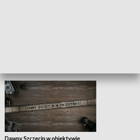
Z indeksem w ręku
Droga po suk
HISTORIA
Dawny Szczecin w obiektywie