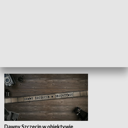
Z indeksem w ręku
Droga po suk
HISTORIA
Dawny Szczecin w obiektywie