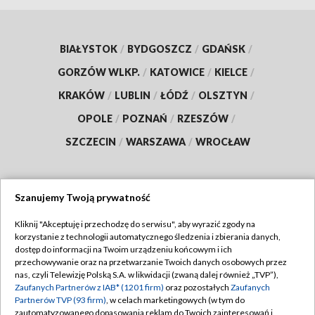
BIAŁYSTOK
/
BYDGOSZCZ
/
GDAŃSK
/
GORZÓW WLKP.
/
KATOWICE
/
KIELCE
/
KRAKÓW
/
LUBLIN
/
ŁÓDŹ
/
OLSZTYN
/
OPOLE
/
POZNAŃ
/
RZESZÓW
/
SZCZECIN
/
WARSZAWA
/
WROCŁAW
Szanujemy Twoją prywatność
Dołącz do nas:
Kliknij "Akceptuję i przechodzę do serwisu", aby wyrazić zgody na
korzystanie z technologii automatycznego śledzenia i zbierania danych,
TVP
dostęp do informacji na Twoim urządzeniu końcowym i ich
Abonament TVP
przechowywanie oraz na przetwarzanie Twoich danych osobowych przez
Regulamin TVP
nas, czyli Telewizję Polską S.A. w likwidacji (zwaną dalej również „TVP”),
Emisja w TVP
Polityka prywatności
Zaufanych Partnerów z IAB* (1201 firm)
oraz pozostałych
Zaufanych
Partnerów TVP (93 firm)
, w celach marketingowych (w tym do
Centrum informacji TVP
Moje zgody
zautomatyzowanego dopasowania reklam do Twoich zainteresowań i