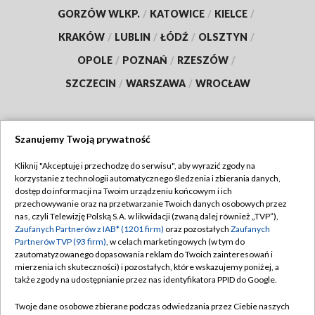
GORZÓW WLKP.
/
KATOWICE
/
KIELCE
/
KRAKÓW
/
LUBLIN
/
ŁÓDŹ
/
OLSZTYN
/
OPOLE
/
POZNAŃ
/
RZESZÓW
/
SZCZECIN
/
WARSZAWA
/
WROCŁAW
Szanujemy Twoją prywatność
Dołącz do nas:
Kliknij "Akceptuję i przechodzę do serwisu", aby wyrazić zgody na
korzystanie z technologii automatycznego śledzenia i zbierania danych,
TVP
dostęp do informacji na Twoim urządzeniu końcowym i ich
Abonament TVP
przechowywanie oraz na przetwarzanie Twoich danych osobowych przez
Regulamin TVP
nas, czyli Telewizję Polską S.A. w likwidacji (zwaną dalej również „TVP”),
Emisja w TVP
Polityka prywatności
Zaufanych Partnerów z IAB* (1201 firm)
oraz pozostałych
Zaufanych
Partnerów TVP (93 firm)
, w celach marketingowych (w tym do
Centrum informacji TVP
Moje zgody
zautomatyzowanego dopasowania reklam do Twoich zainteresowań i
mierzenia ich skuteczności) i pozostałych, które wskazujemy poniżej, a
Naziemna Telewizja Cyfrowa
Pomoc
także zgody na udostępnianie przez nas identyfikatora PPID do Google.
Sklep TVP
Biuro reklamy
Twoje dane osobowe zbierane podczas odwiedzania przez Ciebie naszych