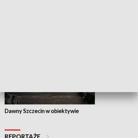
Z indeksem w ręku
Droga po suk
HISTORIA
Dawny Szczecin w obiektywie
REPORTAŻE