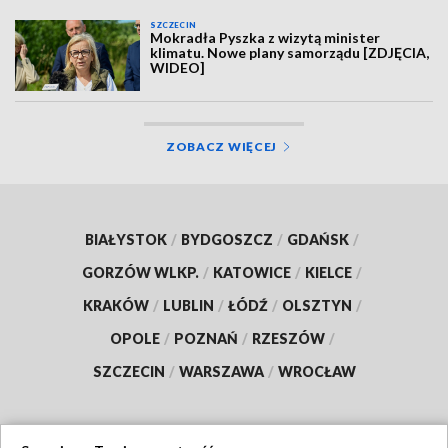
SZCZECIN
Mokradła Pyszka z wizytą minister
klimatu. Nowe plany samorządu [ZDJĘCIA,
WIDEO]
ZOBACZ WIĘCEJ
BIAŁYSTOK
/
BYDGOSZCZ
/
GDAŃSK
/
GORZÓW WLKP.
/
KATOWICE
/
KIELCE
/
KRAKÓW
/
LUBLIN
/
ŁÓDŹ
/
OLSZTYN
/
OPOLE
/
POZNAŃ
/
RZESZÓW
/
SZCZECIN
/
WARSZAWA
/
WROCŁAW