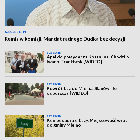
SZCZECIN
Remis w komisji. Mandat radnego Dudka bez decyzji
SZCZECIN
Apel do prezydenta Koszalina. Chodzi o
Iwano-Frankiwsk [WIDEO]
SZCZECIN
Powrót Łaz do Mielna. Sianów nie
odpuszcza [WIDEO]
SZCZECIN
Koniec sporu o Łazy. Miejscowość wróci
do gminy Mielno