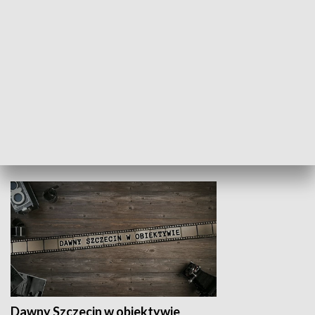
Z indeksem w ręku
Droga po suk
HISTORIA
Dawny Szczecin w obiektywie