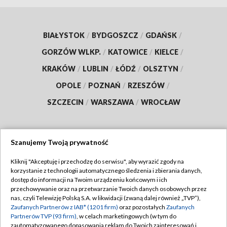
BIAŁYSTOK
/
BYDGOSZCZ
/
GDAŃSK
/
GORZÓW WLKP.
/
KATOWICE
/
KIELCE
/
KRAKÓW
/
LUBLIN
/
ŁÓDŹ
/
OLSZTYN
/
OPOLE
/
POZNAŃ
/
RZESZÓW
/
SZCZECIN
/
WARSZAWA
/
WROCŁAW
Szanujemy Twoją prywatność
Dołącz do nas:
Kliknij "Akceptuję i przechodzę do serwisu", aby wyrazić zgody na
korzystanie z technologii automatycznego śledzenia i zbierania danych,
TVP
dostęp do informacji na Twoim urządzeniu końcowym i ich
Abonament TVP
przechowywanie oraz na przetwarzanie Twoich danych osobowych przez
Regulamin TVP
nas, czyli Telewizję Polską S.A. w likwidacji (zwaną dalej również „TVP”),
Emisja w TVP
Polityka prywatności
Zaufanych Partnerów z IAB* (1201 firm)
oraz pozostałych
Zaufanych
Partnerów TVP (93 firm)
, w celach marketingowych (w tym do
Centrum informacji TVP
Moje zgody
zautomatyzowanego dopasowania reklam do Twoich zainteresowań i