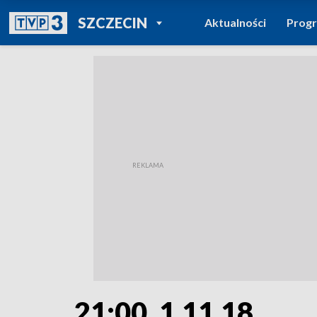
POWRÓT DO
SZCZECIN
Aktualności
Prog
TVP REGIONY
21:00, 1.11.18