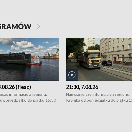
OGRAMÓW
8.08.26 (flesz)
21:30, 7.08.26
jsze informacje z regionu.
Najważniejsze informacje z regionu.
d poniedziałku do piątku 15:30
Kronika od poniedziałku do piątku 1
16:30 (+ rozmowa), 18:30, 21:30.
(flesz), 16:30 (+ rozmowa), 18:30, 21
y i święta 15:30 i 16:30
W weekendy i święta 15:30 i 16:30
8:30 i 21:30. Dziennikarze czekają
(flesz), 18:30 i 21:30. Dziennikarze c
a zgłoszenia: Szczecin - tel. 91-
na Państwa zgłoszenia: Szczecin - te
0, Koszalin - tel. 94-34-50-054,
4 8-10-400, Koszalin - tel. 94-34-50