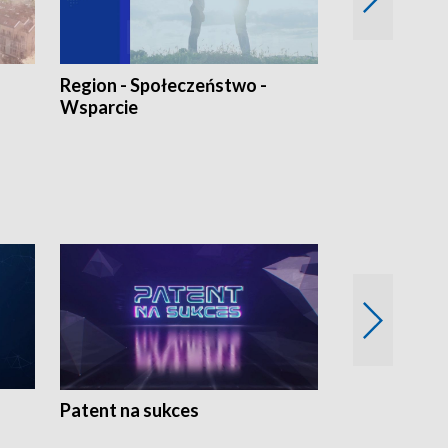
Region - Społeczeństwo -
Bez Barier
Wsparcie
Patent na sukces
Rolnictwo w 