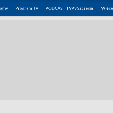
ramy
Program TV
PODCAST TVP3 Szczecin
Więce