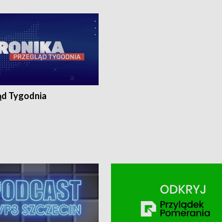
ronika@tvp.pl.
e-mail: kronika@tvp.pl.
ąd Tygodnia