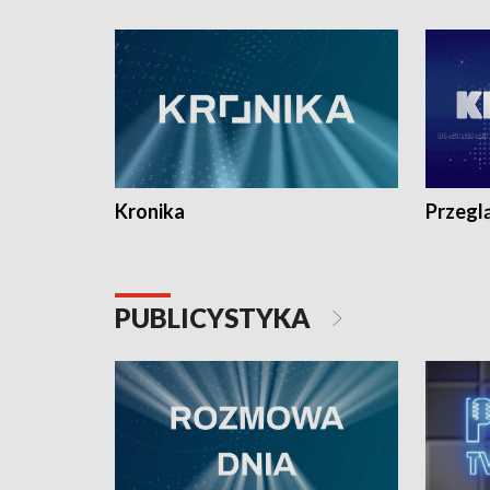
e-mail: kronika@tvp.pl.
e-mail: k
Kronika
Przegl
PUBLICYSTYKA