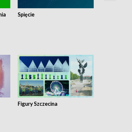
nia
Spięcie
Niedziałkow
Figury Szczecina