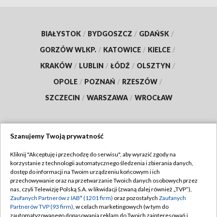
BIAŁYSTOK
/
BYDGOSZCZ
/
GDAŃSK
/
GORZÓW WLKP.
/
KATOWICE
/
KIELCE
/
KRAKÓW
/
LUBLIN
/
ŁÓDŹ
/
OLSZTYN
/
OPOLE
/
POZNAŃ
/
RZESZÓW
/
SZCZECIN
/
WARSZAWA
/
WROCŁAW
Szanujemy Twoją prywatność
Dołącz do nas:
Kliknij "Akceptuję i przechodzę do serwisu", aby wyrazić zgody na
korzystanie z technologii automatycznego śledzenia i zbierania danych,
TVP
dostęp do informacji na Twoim urządzeniu końcowym i ich
Abonament TVP
przechowywanie oraz na przetwarzanie Twoich danych osobowych przez
Regulamin TVP
nas, czyli Telewizję Polską S.A. w likwidacji (zwaną dalej również „TVP”),
Emisja w TVP
Polityka prywatności
Zaufanych Partnerów z IAB* (1201 firm)
oraz pozostałych
Zaufanych
Partnerów TVP (93 firm)
, w celach marketingowych (w tym do
Centrum informacji TVP
Moje zgody
zautomatyzowanego dopasowania reklam do Twoich zainteresowań i