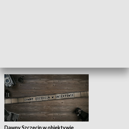
Z indeksem w ręku
Droga po suk
HISTORIA
Dawny Szczecin w obiektywie