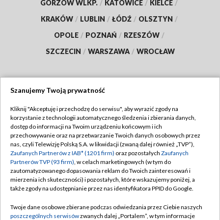
GORZÓW WLKP.
/
KATOWICE
/
KIELCE
/
KRAKÓW
/
LUBLIN
/
ŁÓDŹ
/
OLSZTYN
/
OPOLE
/
POZNAŃ
/
RZESZÓW
/
SZCZECIN
/
WARSZAWA
/
WROCŁAW
Szanujemy Twoją prywatność
Dołącz do nas:
Kliknij "Akceptuję i przechodzę do serwisu", aby wyrazić zgody na
korzystanie z technologii automatycznego śledzenia i zbierania danych,
TVP
dostęp do informacji na Twoim urządzeniu końcowym i ich
Abonament TVP
przechowywanie oraz na przetwarzanie Twoich danych osobowych przez
Regulamin TVP
nas, czyli Telewizję Polską S.A. w likwidacji (zwaną dalej również „TVP”),
Emisja w TVP
Polityka prywatności
Zaufanych Partnerów z IAB* (1201 firm)
oraz pozostałych
Zaufanych
Partnerów TVP (93 firm)
, w celach marketingowych (w tym do
Centrum informacji TVP
Moje zgody
zautomatyzowanego dopasowania reklam do Twoich zainteresowań i
mierzenia ich skuteczności) i pozostałych, które wskazujemy poniżej, a
Naziemna Telewizja Cyfrowa
Pomoc
także zgody na udostępnianie przez nas identyfikatora PPID do Google.
Sklep TVP
Biuro reklamy
Twoje dane osobowe zbierane podczas odwiedzania przez Ciebie naszych
Rada Programowa
Kontakt
poszczególnych serwisów
zwanych dalej „Portalem”, w tym informacje