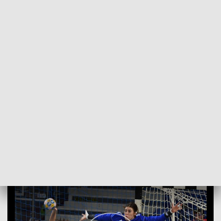
POWRÓT DO
SZCZECIN
TVP REGIONY
Derby dla koszalińskich akademiczek
2018-11-02
Jarosław Marendziak / kb