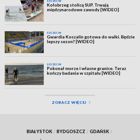
SZCZECIN
Kołobrzeg stolicą SUP. Trwają
międzynarodowe zawody [WIDEO]
SZCZECIN
Gwardia Koszalin gotowa do walki. Będzie
lepszy sezon? [WIDEO]
SZCZECIN
Pokonał morze i własne granice. Teraz
kończy badania w szpitalu [WIDEO]
ZOBACZ WIĘCEJ
BIAŁYSTOK
/
BYDGOSZCZ
/
GDAŃSK
/