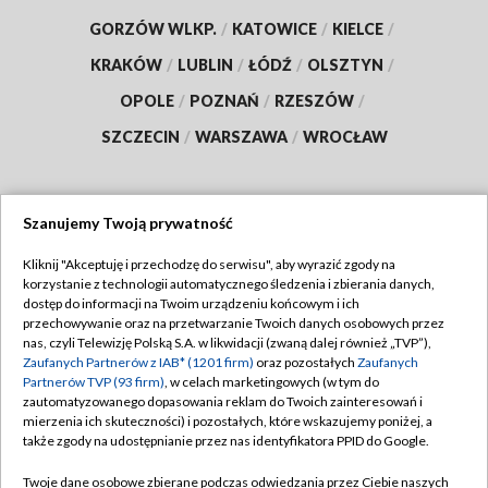
GORZÓW WLKP.
/
KATOWICE
/
KIELCE
/
KRAKÓW
/
LUBLIN
/
ŁÓDŹ
/
OLSZTYN
/
OPOLE
/
POZNAŃ
/
RZESZÓW
/
SZCZECIN
/
WARSZAWA
/
WROCŁAW
Szanujemy Twoją prywatność
Dołącz do nas:
Kliknij "Akceptuję i przechodzę do serwisu", aby wyrazić zgody na
korzystanie z technologii automatycznego śledzenia i zbierania danych,
TVP
dostęp do informacji na Twoim urządzeniu końcowym i ich
Abonament TVP
przechowywanie oraz na przetwarzanie Twoich danych osobowych przez
Regulamin TVP
nas, czyli Telewizję Polską S.A. w likwidacji (zwaną dalej również „TVP”),
Emisja w TVP
Polityka prywatności
Zaufanych Partnerów z IAB* (1201 firm)
oraz pozostałych
Zaufanych
Partnerów TVP (93 firm)
, w celach marketingowych (w tym do
Centrum informacji TVP
Moje zgody
zautomatyzowanego dopasowania reklam do Twoich zainteresowań i
mierzenia ich skuteczności) i pozostałych, które wskazujemy poniżej, a
Naziemna Telewizja Cyfrowa
Pomoc
także zgody na udostępnianie przez nas identyfikatora PPID do Google.
Sklep TVP
Biuro reklamy
Twoje dane osobowe zbierane podczas odwiedzania przez Ciebie naszych