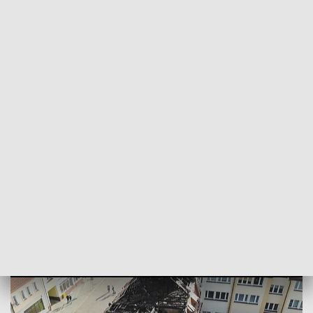
POWRÓT DO
SZCZECIN
TVP REGIONY
Stracili wszystko w wybuchu gazu. Trwa
zbiórka dla poszkodowanych
2018-11-03
Karolina Holka / ms