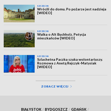
SZCZECIN
Wrócili do domu. Po pożarze jest nadzieja
[WIDEO]
SZCZECIN
Walka o Alt Buchholz. Petycja
mieszkańców [WIDEO]
SZCZECIN
Szlachetna Paczka szuka wolontariuszy.
Rozmowa z Anetą Rejczyk-Matysiak
[WIDEO]
ZOBACZ WIĘCEJ
BIAŁYSTOK
/
BYDGOSZCZ
/
GDAŃSK
/