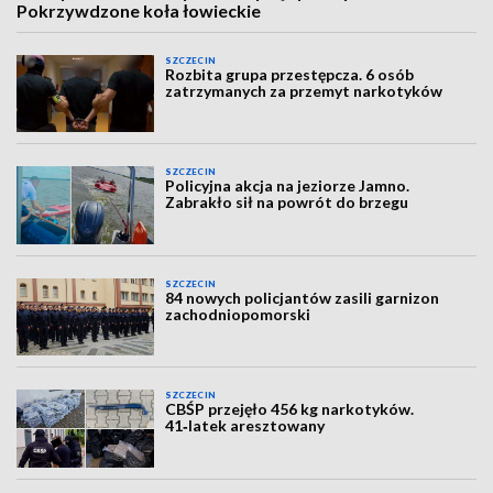
Pokrzywdzone koła łowieckie
SZCZECIN
Rozbita grupa przestępcza. 6 osób
zatrzymanych za przemyt narkotyków
SZCZECIN
Policyjna akcja na jeziorze Jamno.
Zabrakło sił na powrót do brzegu
SZCZECIN
84 nowych policjantów zasili garnizon
zachodniopomorski
SZCZECIN
CBŚP przejęło 456 kg narkotyków.
41‑latek aresztowany