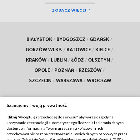
ZOBACZ WIĘCEJ
BIAŁYSTOK
/
BYDGOSZCZ
/
GDAŃSK
/
GORZÓW WLKP.
/
KATOWICE
/
KIELCE
/
KRAKÓW
/
LUBLIN
/
ŁÓDŹ
/
OLSZTYN
/
OPOLE
/
POZNAŃ
/
RZESZÓW
/
SZCZECIN
/
WARSZAWA
/
WROCŁAW
Szanujemy Twoją prywatność
Dołącz do nas:
Kliknij "Akceptuję i przechodzę do serwisu", aby wyrazić zgody na
korzystanie z technologii automatycznego śledzenia i zbierania danych,
TVP
dostęp do informacji na Twoim urządzeniu końcowym i ich
Abonament TVP
przechowywanie oraz na przetwarzanie Twoich danych osobowych przez
Regulamin TVP
nas, czyli Telewizję Polską S.A. w likwidacji (zwaną dalej również „TVP”),