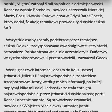
polski „Miętus” zatonął 9 mil na południe od miejscowości
Ronne na wyspie Bornholm - powiedział rzecznik Morskiej
Służby Poszukiwania i Ratownictwa w Gdyni Rafał Goeck,
który dodał, że akcję ratunkową prowadziły duńskie służby
SAR.
- Wszystkie osoby zostały podebrane przez tamtejsze
służby. Do akcji zadysponowano dwa śmigłowce i trzy statki
ratownicze. Polska strona w niej nie uczestniczyła. Duńczycy
wszystko skoordynowali i przeprowadzili - zaznaczył Goeck.
- Według naszych informacji doszło do kolizji naszej
jednostki „Miętus II” najprawdopodobniej ze statkiem
transportowym, który, według moich informacji, po kolizji
popłynął kilka mil dalej. Jednostka została cofnięta
najprawdopodobniej przez jednostki duńskie na redę portu
Ronne i obecnie tam stoi. Są prowadzone czynności -
powiedział Wojciech Maciejewski, armator jachtu
motorowego, który zatonął nad ranem koło Bornholmu.