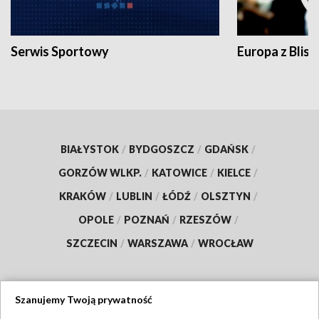
Serwis Sportowy
Europa z Blisk
BIAŁYSTOK
/
BYDGOSZCZ
/
GDAŃSK
/
GORZÓW WLKP.
/
KATOWICE
/
KIELCE
/
KRAKÓW
/
LUBLIN
/
ŁÓDŹ
/
OLSZTYN
/
OPOLE
/
POZNAŃ
/
RZESZÓW
/
SZCZECIN
/
WARSZAWA
/
WROCŁAW
Szanujemy Twoją prywatność
Dołącz do nas: