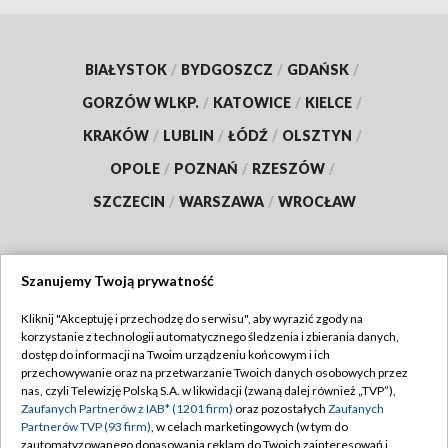
BIAŁYSTOK
/
BYDGOSZCZ
/
GDAŃSK
/
GORZÓW WLKP.
/
KATOWICE
/
KIELCE
/
KRAKÓW
/
LUBLIN
/
ŁÓDŹ
/
OLSZTYN
/
OPOLE
/
POZNAŃ
/
RZESZÓW
/
SZCZECIN
/
WARSZAWA
/
WROCŁAW
Szanujemy Twoją prywatność
Dołącz do nas:
Kliknij "Akceptuję i przechodzę do serwisu", aby wyrazić zgody na
korzystanie z technologii automatycznego śledzenia i zbierania danych,
TVP
dostęp do informacji na Twoim urządzeniu końcowym i ich
Abonament TVP
przechowywanie oraz na przetwarzanie Twoich danych osobowych przez
Regulamin TVP
nas, czyli Telewizję Polską S.A. w likwidacji (zwaną dalej również „TVP”),
Emisja w TVP
Polityka prywatności
Zaufanych Partnerów z IAB* (1201 firm)
oraz pozostałych
Zaufanych
Partnerów TVP (93 firm)
, w celach marketingowych (w tym do
Centrum informacji TVP
Moje zgody
zautomatyzowanego dopasowania reklam do Twoich zainteresowań i