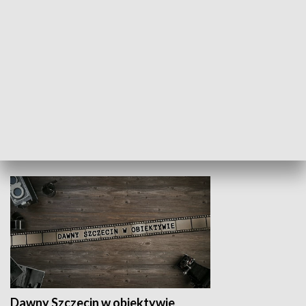
Z indeksem w ręku
Droga po suk
HISTORIA
Dawny Szczecin w obiektywie