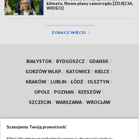
klimatu. Nowe plany samorządu [ZDJĘCIA,
WIDEO]
ZOBACZ WIĘCEJ
BIAŁYSTOK
/
BYDGOSZCZ
/
GDAŃSK
/
GORZÓW WLKP.
/
KATOWICE
/
KIELCE
/
KRAKÓW
/
LUBLIN
/
ŁÓDŹ
/
OLSZTYN
/
OPOLE
/
POZNAŃ
/
RZESZÓW
/
SZCZECIN
/
WARSZAWA
/
WROCŁAW
Szanujemy Twoją prywatność
Dołącz do nas:
Kliknij "Akceptuję i przechodzę do serwisu", aby wyrazić zgody na