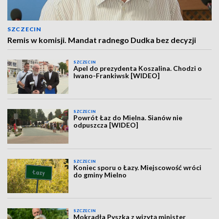
SZCZECIN
Remis w komisji. Mandat radnego Dudka bez decyzji
SZCZECIN
Apel do prezydenta Koszalina. Chodzi o
Iwano-Frankiwsk [WIDEO]
SZCZECIN
Powrót Łaz do Mielna. Sianów nie
odpuszcza [WIDEO]
SZCZECIN
Koniec sporu o Łazy. Miejscowość wróci
do gminy Mielno
SZCZECIN
Mokradła Pyszka z wizytą minister