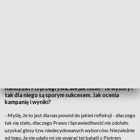
Bartłomiej Sochański podsumowuje kampanię i wyniki
Kontrkandydat Piotra Krzystka, Bartłomiej
Sochański uzyskał 27 966 głosów, czyli 21,77 proc.
Kandydat PiS przegrywa, ale jak mówi - te wybory i
tak dla niego są sporym sukcesem. Jak ocenia
kampanię i wyniki?
- Myślę, że to jest dla nas powód do jakieś refleksji - dlaczego
tak się stało, dlaczego Prawo i Sprawiedliwość nie zdołało
uzyskać glosy tzw. niedecydowanych wyborców. Niezależnie
od tego, że nie udało mi się wygrać tej batalii z Piotrem