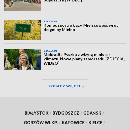
SZCZECIN
Koniec sporu o Łazy. Miejscowość wróci
do gminy Mielno
SZCZECIN
Mokradła Pyszka z wizytą minister
klimatu. Nowe plany samorządu [ZDJĘCIA,
WIDEO]
ZOBACZ WIĘCEJ
BIAŁYSTOK
/
BYDGOSZCZ
/
GDAŃSK
/
GORZÓW WLKP.
/
KATOWICE
/
KIELCE
/