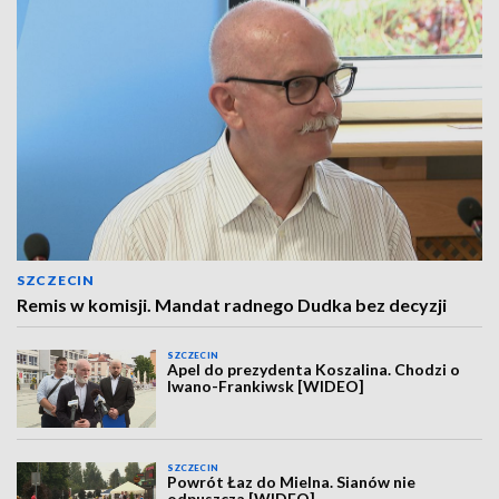
SZCZECIN
Remis w komisji. Mandat radnego Dudka bez decyzji
SZCZECIN
Apel do prezydenta Koszalina. Chodzi o
Iwano-Frankiwsk [WIDEO]
SZCZECIN
Powrót Łaz do Mielna. Sianów nie
odpuszcza [WIDEO]