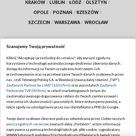
KRAKÓW
/
LUBLIN
/
ŁÓDŹ
/
OLSZTYN
/
OPOLE
/
POZNAŃ
/
RZESZÓW
/
SZCZECIN
/
WARSZAWA
/
WROCŁAW
Szanujemy Twoją prywatność
Dołącz do nas:
Kliknij "Akceptuję i przechodzę do serwisu", aby wyrazić zgody na
korzystanie z technologii automatycznego śledzenia i zbierania danych,
TVP
dostęp do informacji na Twoim urządzeniu końcowym i ich
Abonament TVP
przechowywanie oraz na przetwarzanie Twoich danych osobowych przez
Regulamin TVP
nas, czyli Telewizję Polską S.A. w likwidacji (zwaną dalej również „TVP”),
Emisja w TVP
Polityka prywatności
Zaufanych Partnerów z IAB* (1201 firm)
oraz pozostałych
Zaufanych
Partnerów TVP (93 firm)
, w celach marketingowych (w tym do
Centrum informacji TVP
Moje zgody
zautomatyzowanego dopasowania reklam do Twoich zainteresowań i
mierzenia ich skuteczności) i pozostałych, które wskazujemy poniżej, a
Naziemna Telewizja Cyfrowa
Pomoc
także zgody na udostępnianie przez nas identyfikatora PPID do Google.
Sklep TVP
Biuro reklamy
Twoje dane osobowe zbierane podczas odwiedzania przez Ciebie naszych
Rada Programowa
Kontakt
poszczególnych serwisów
zwanych dalej „Portalem”, w tym informacje
zapisywane za pomocą technologii takich jak: pliki cookie, sygnalizatory
System NOS
WWW lub innych podobnych technologii umożliwiających świadczenie