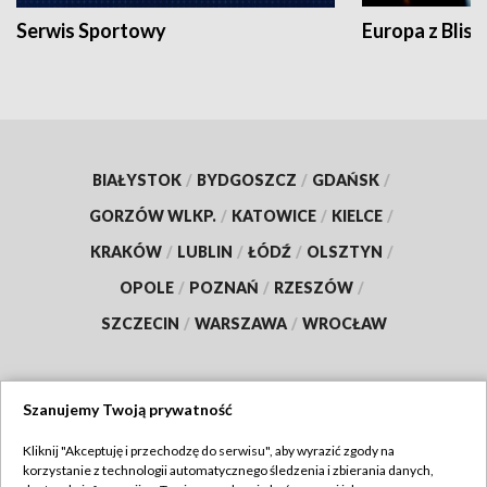
Serwis Sportowy
Europa z Blisk
BIAŁYSTOK
/
BYDGOSZCZ
/
GDAŃSK
/
GORZÓW WLKP.
/
KATOWICE
/
KIELCE
/
KRAKÓW
/
LUBLIN
/
ŁÓDŹ
/
OLSZTYN
/
OPOLE
/
POZNAŃ
/
RZESZÓW
/
SZCZECIN
/
WARSZAWA
/
WROCŁAW
Szanujemy Twoją prywatność
Dołącz do nas:
Kliknij "Akceptuję i przechodzę do serwisu", aby wyrazić zgody na
korzystanie z technologii automatycznego śledzenia i zbierania danych,
TVP