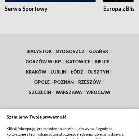
Serwis Sportowy
Europa z Blisk
BIAŁYSTOK
/
BYDGOSZCZ
/
GDAŃSK
/
GORZÓW WLKP.
/
KATOWICE
/
KIELCE
/
KRAKÓW
/
LUBLIN
/
ŁÓDŹ
/
OLSZTYN
/
OPOLE
/
POZNAŃ
/
RZESZÓW
/
SZCZECIN
/
WARSZAWA
/
WROCŁAW
Szanujemy Twoją prywatność
Dołącz do nas:
Kliknij "Akceptuję i przechodzę do serwisu", aby wyrazić zgody na
korzystanie z technologii automatycznego śledzenia i zbierania danych,
TVP