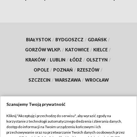
BIAŁYSTOK
/
BYDGOSZCZ
/
GDAŃSK
/
GORZÓW WLKP.
/
KATOWICE
/
KIELCE
/
KRAKÓW
/
LUBLIN
/
ŁÓDŹ
/
OLSZTYN
/
OPOLE
/
POZNAŃ
/
RZESZÓW
/
SZCZECIN
/
WARSZAWA
/
WROCŁAW
Szanujemy Twoją prywatność
Dołącz do nas:
Kliknij "Akceptuję i przechodzę do serwisu", aby wyrazić zgody na
korzystanie z technologii automatycznego śledzenia i zbierania danych,
TVP
dostęp do informacji na Twoim urządzeniu końcowym i ich
Abonament TVP
przechowywanie oraz na przetwarzanie Twoich danych osobowych przez
Regulamin TVP