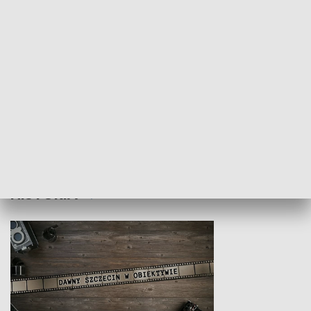
Z indeksem w ręku
Droga po suk
HISTORIA