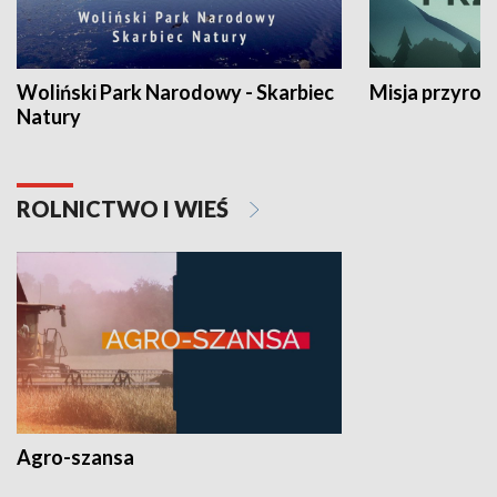
Woliński Park Narodowy - Skarbiec
Misja przyrod
Natury
ROLNICTWO I WIEŚ
Agro-szansa