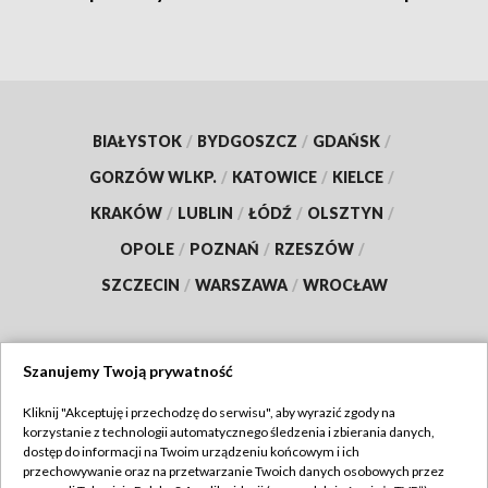
BIAŁYSTOK
/
BYDGOSZCZ
/
GDAŃSK
/
GORZÓW WLKP.
/
KATOWICE
/
KIELCE
/
KRAKÓW
/
LUBLIN
/
ŁÓDŹ
/
OLSZTYN
/
OPOLE
/
POZNAŃ
/
RZESZÓW
/
SZCZECIN
/
WARSZAWA
/
WROCŁAW
Szanujemy Twoją prywatność
Dołącz do nas:
Kliknij "Akceptuję i przechodzę do serwisu", aby wyrazić zgody na
korzystanie z technologii automatycznego śledzenia i zbierania danych,
TVP
dostęp do informacji na Twoim urządzeniu końcowym i ich
Abonament TVP
przechowywanie oraz na przetwarzanie Twoich danych osobowych przez
Regulamin TVP