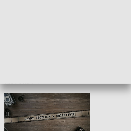
Z indeksem w ręku
Droga po suk
HISTORIA