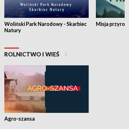
Woliński Park Narodowy - Skarbiec
Misja przyrod
Natury
ROLNICTWO I WIEŚ
Agro-szansa