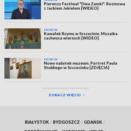
SZCZECIN
Pierwszy Festiwal "Dwa Zamki". Rozmowa
z Jackiem Jekielem [WIDEO]
SZCZECIN
Kawałek Rzymu w Szczecinie. Mozaika
zachwyca wiernych [WIDEO]
SZCZECIN
Nowy nabytek muzeum. Portret Paula
Stubbego w Szczecinku [ZDJĘCIA]
ZOBACZ WIĘCEJ
BIAŁYSTOK
/
BYDGOSZCZ
/
GDAŃSK
/