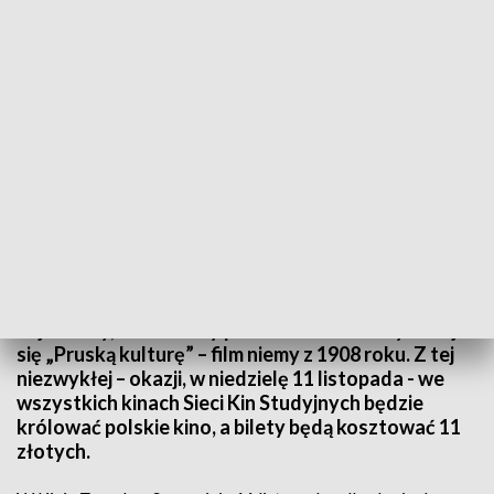
fot. arch. TVP Info
11 listopada będziemy obchodzić 100. rocznicę
odzyskania przez Polskę niepodległości. Polskie
kino, w tym roku obchodzi 110. urodziny. Za
najstarszy, zachowany polski film fabularny uznaje
się „Pruską kulturę” – film niemy z 1908 roku. Z tej
niezwykłej – okazji, w niedzielę 11 listopada - we
wszystkich kinach Sieci Kin Studyjnych będzie
królować polskie kino, a bilety będą kosztować 11
złotych.