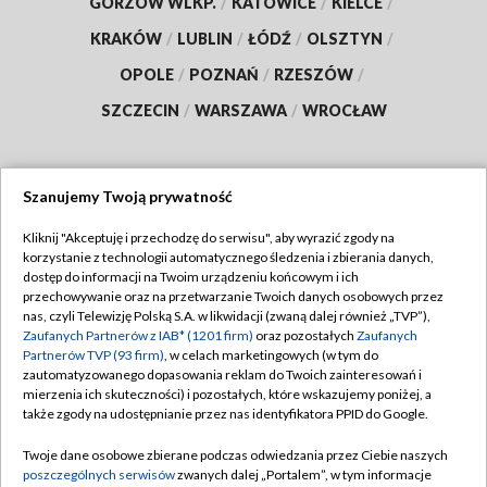
GORZÓW WLKP.
/
KATOWICE
/
KIELCE
/
KRAKÓW
/
LUBLIN
/
ŁÓDŹ
/
OLSZTYN
/
OPOLE
/
POZNAŃ
/
RZESZÓW
/
SZCZECIN
/
WARSZAWA
/
WROCŁAW
Szanujemy Twoją prywatność
Dołącz do nas:
Kliknij "Akceptuję i przechodzę do serwisu", aby wyrazić zgody na
korzystanie z technologii automatycznego śledzenia i zbierania danych,
TVP
dostęp do informacji na Twoim urządzeniu końcowym i ich
Abonament TVP
przechowywanie oraz na przetwarzanie Twoich danych osobowych przez
Regulamin TVP
nas, czyli Telewizję Polską S.A. w likwidacji (zwaną dalej również „TVP”),
Emisja w TVP
Polityka prywatności
Zaufanych Partnerów z IAB* (1201 firm)
oraz pozostałych
Zaufanych
Partnerów TVP (93 firm)
, w celach marketingowych (w tym do
Centrum informacji TVP
Moje zgody
zautomatyzowanego dopasowania reklam do Twoich zainteresowań i
mierzenia ich skuteczności) i pozostałych, które wskazujemy poniżej, a
Naziemna Telewizja Cyfrowa
Pomoc
także zgody na udostępnianie przez nas identyfikatora PPID do Google.
Sklep TVP
Biuro reklamy
Twoje dane osobowe zbierane podczas odwiedzania przez Ciebie naszych
Rada Programowa
Kontakt
poszczególnych serwisów
zwanych dalej „Portalem”, w tym informacje