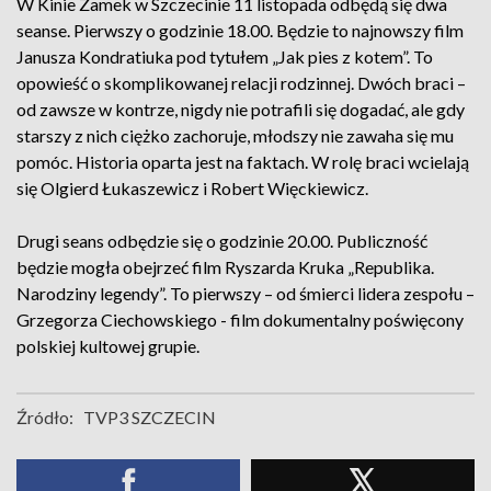
W Kinie Zamek w Szczecinie 11 listopada odbędą się dwa
seanse. Pierwszy o godzinie 18.00. Będzie to najnowszy film
Janusza Kondratiuka pod tytułem „Jak pies z kotem”. To
opowieść o skomplikowanej relacji rodzinnej. Dwóch braci –
od zawsze w kontrze, nigdy nie potrafili się dogadać, ale gdy
starszy z nich ciężko zachoruje, młodszy nie zawaha się mu
pomóc. Historia oparta jest na faktach. W rolę braci wcielają
się Olgierd Łukaszewicz i Robert Więckiewicz.
Drugi seans odbędzie się o godzinie 20.00. Publiczność
będzie mogła obejrzeć film Ryszarda Kruka „Republika.
Narodziny legendy”. To pierwszy – od śmierci lidera zespołu –
Grzegorza Ciechowskiego - film dokumentalny poświęcony
polskiej kultowej grupie.
Źródło:
TVP3 SZCZECIN