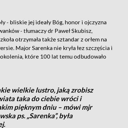
 - bliskie jej ideały Bóg, honor i ojczyzna
anków - tłumaczy dr Paweł Skubisz,
zkoła otrzymała także sztandar z orłem na
rsie. Major Sarenka nie kryła łez szczęścia i
pokolenia, które 100 lat temu odbudowało
akie wielkie lustro, jaką zrobisz
iata taka do ciebie wróci i
takim pięknym dniu – mówi mjr
ska ps. „Sarenka”, była
j.