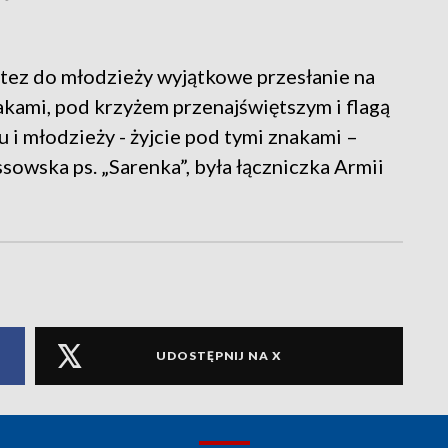
 tez do młodzieży wyjątkowe przesłanie na
nakami, pod krzyżem przenajświętszym i flagą
 i młodzieży - żyjcie pod tymi znakami –
owska ps. „Sarenka”, była łączniczka Armii
UDOSTĘPNIJ NA X