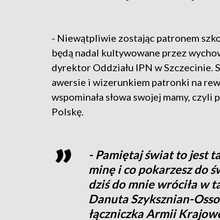
- Niewątpliwie zostając patronem szkoły
będą nadal kultywowane przez wychow
dyrektor Oddziału IPN w Szczecinie. S
awersie i wizerunkiem patronki na rewe
wspominała słowa swojej mamy, czyli 
Polskę.
- Pamiętaj świat to jest t
minę i co pokarzesz do św
dziś do mnie wróciła w 
Danuta Szyksznian-Ossow
łączniczka Armii Krajowe