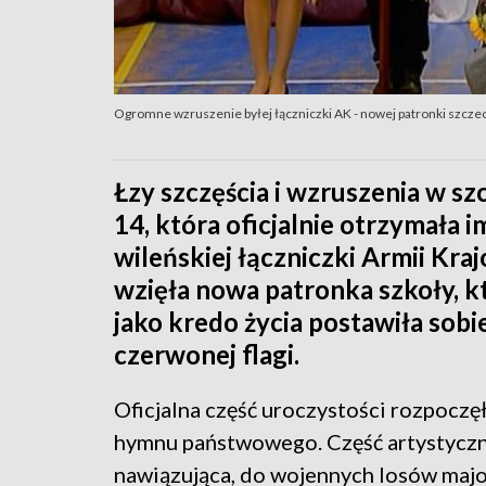
Ogromne wzruszenie byłej łączniczki AK - nowej patronki szcze
Łzy szczęścia i wzruszenia w s
14, która oficjalnie otrzymała 
wileńskiej łączniczki Armii Kra
wzięła nowa patronka szkoły, k
jako kredo życia postawiła sobi
czerwonej flagi.
Oficjalna część uroczystości rozpoczę
hymnu państwowego. Część artystyczną
nawiązująca, do wojennych losów majo