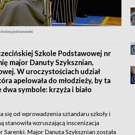
cińskiej podstawówki
zczecińskiej Szkole Podstawowej nr
imię major Danuty Szyksznian,
jowej. W uroczystościach udział
tóra apelowała do młodzieży, by ta
e dwa symbole: krzyża i biało
ła się od wprowadzenia sztandaru szkoły i
 stanowiła wzruszającą inscenizacja
r Sarenki. Major Danuta Szyksznian została