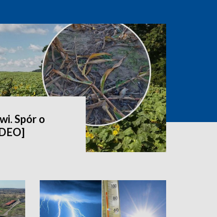
wi. Spór o
IDEO]