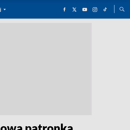
j
 nowa patronka