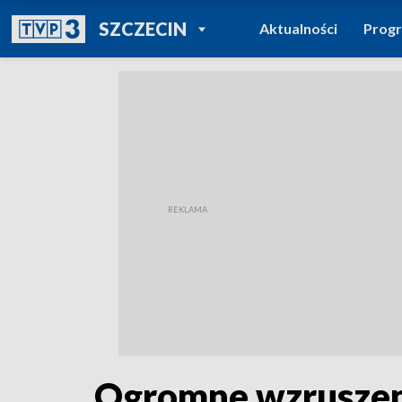
POWRÓT DO
SZCZECIN
Aktualności
Prog
TVP REGIONY
Ogromne wzruszeni