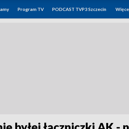
ramy
Program TV
PODCAST TVP3 Szczecin
Więce
e byłej łączniczki AK -