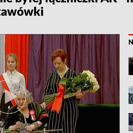
stawówki
N