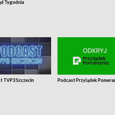
ąd Tygodnia
t TVP3 Szczecin
Podcast Przylądek Pomera