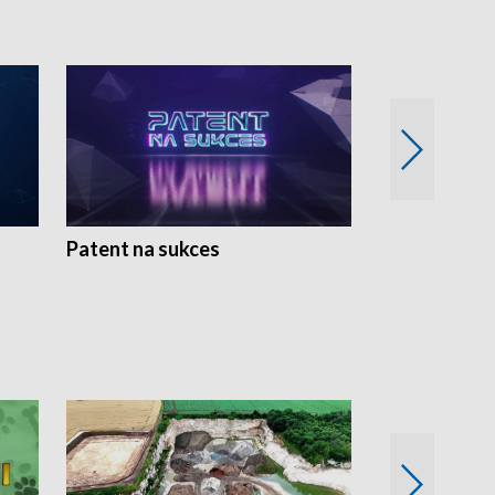
Patent na sukces
Rolnictwo w 