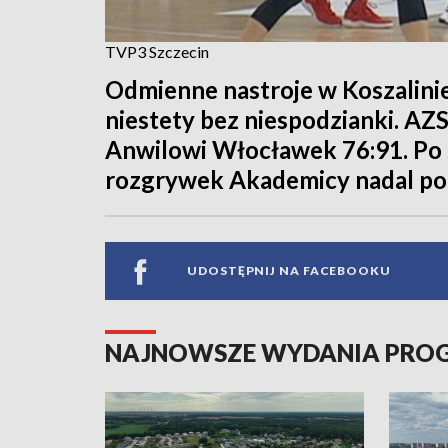
TVP3 Szczecin
Odmienne nastroje w Koszalinie
niestety bez niespodzianki. AZS
Anwilowi Włocławek 76:91. Po 
rozgrywek Akademicy nadal poz
UDOSTĘPNIJ NA FACEBOOKU
NAJNOWSZE WYDANIA PR