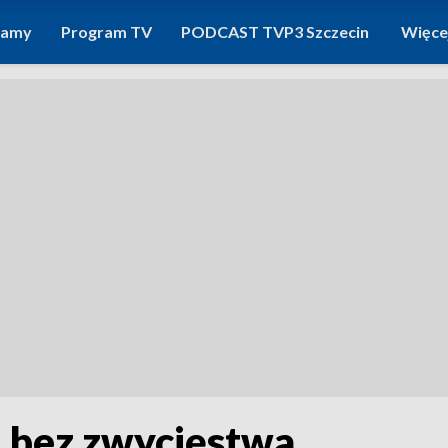
ramy
Program TV
PODCAST TVP3 Szczecin
Więce
l bez zwycięstwa