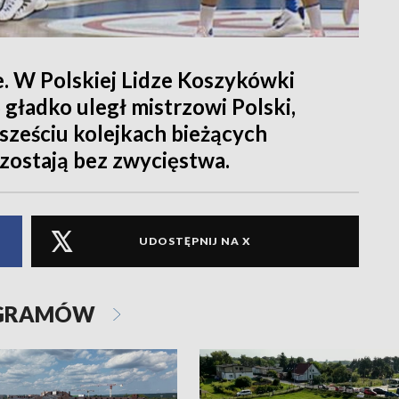
. W Polskiej Lidze Koszykówki
 gładko uległ mistrzowi Polski,
sześciu kolejkach bieżących
ostają bez zwycięstwa.
UDOSTĘPNIJ NA X
OGRAMÓW