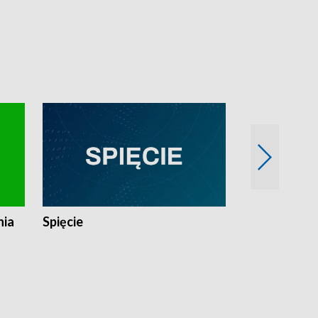
nia
Spięcie
Niedziałkow