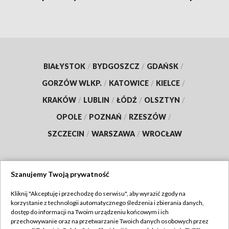
BIAŁYSTOK
/
BYDGOSZCZ
/
GDAŃSK
/
GORZÓW WLKP.
/
KATOWICE
/
KIELCE
/
KRAKÓW
/
LUBLIN
/
ŁÓDŹ
/
OLSZTYN
/
OPOLE
/
POZNAŃ
/
RZESZÓW
/
SZCZECIN
/
WARSZAWA
/
WROCŁAW
Szanujemy Twoją prywatność
Dołącz do nas:
Kliknij "Akceptuję i przechodzę do serwisu", aby wyrazić zgody na
korzystanie z technologii automatycznego śledzenia i zbierania danych,
TVP
dostęp do informacji na Twoim urządzeniu końcowym i ich
Abonament TVP
przechowywanie oraz na przetwarzanie Twoich danych osobowych przez
Regulamin TVP