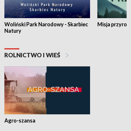
Woliński Park Narodowy - Skarbiec
Misja przyrod
Natury
ROLNICTWO I WIEŚ
Agro-szansa