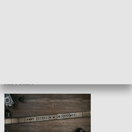
Z indeksem w ręku
Droga po suk
HISTORIA