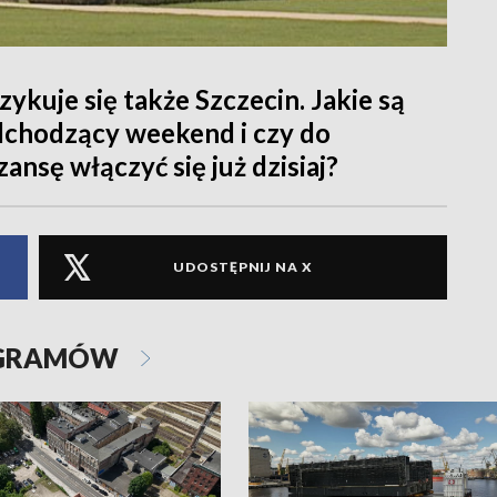
kuje się także Szczecin. Jakie są
dchodzący weekend i czy do
nsę włączyć się już dzisiaj?
UDOSTĘPNIJ NA X
OGRAMÓW