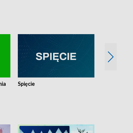
nia
Spięcie
Niedziałkow