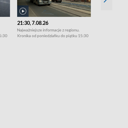
21:30, 7.08.26
18:30, 7.08.2
Najważniejsze informacje z regionu.
Najważniejsze in
5:30
Kronika od poniedziałku do piątku 15:30
Kronika od ponie
:30.
(flesz), 16:30 (+ rozmowa), 18:30, 21:30.
(flesz), 16:30 (+
W weekendy i święta 15:30 i 16:30
W weekendy i świ
zekają
(flesz), 18:30 i 21:30. Dziennikarze czekają
(flesz), 18:30 i 
l. 91-
na Państwa zgłoszenia: Szczecin - tel. 91-
na Państwa zgłosz
-054,
4 8-10-400, Koszalin - tel. 94-34-50-054,
4 8-10-400, Kosza
e-mail: kronika@tvp.pl.
e-mail: kronika@t