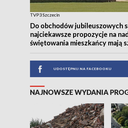
TVP3 Szczecin
Do obchodów jubileuszowych szy
najciekawsze propozycje na na
świętowania mieszkańcy mają sza
UDOSTĘPNIJ NA FACEBOOKU
NAJNOWSZE WYDANIA PR