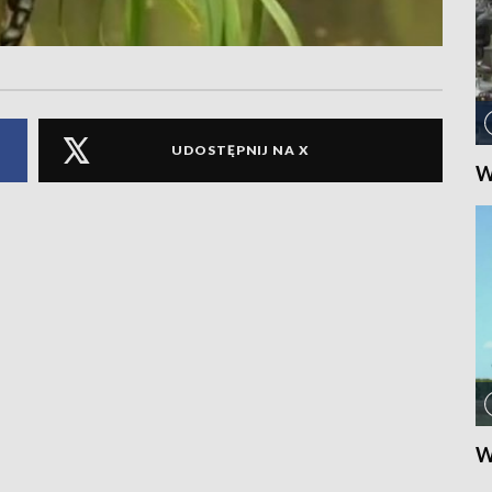
UDOSTĘPNIJ NA X
W
W