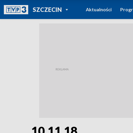
POWRÓT DO
SZCZECIN
Aktualności
Prog
TVP REGIONY
10.11.18