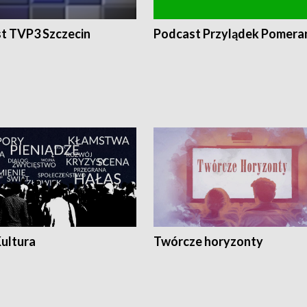
t TVP3 Szczecin
Podcast Przylądek Pomera
Kultura
Twórcze horyzonty