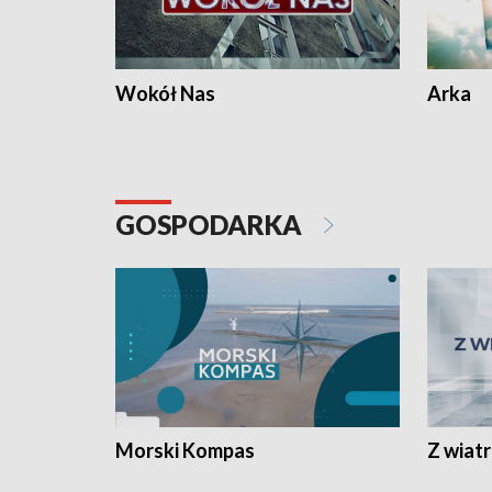
Wokół Nas
Arka
GOSPODARKA
Morski Kompas
Z wiat