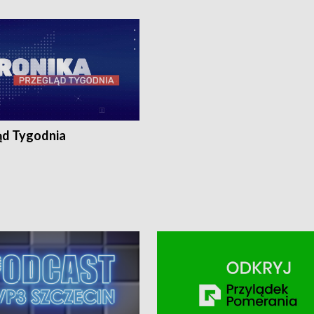
ronika@tvp.pl.
e-mail: kronika@tvp.pl.
ąd Tygodnia