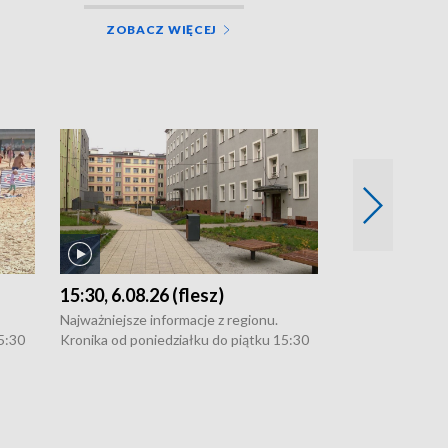
ZOBACZ WIĘCEJ
15:30, 6.08.26 (flesz)
21:30, 5.08.2
Najważniejsze informacje z regionu.
Najważniejsze in
5:30
Kronika od poniedziałku do piątku 15:30
Kronika od ponie
:30.
(flesz), 16:30 (+ rozmowa), 18:30, 21:30.
(flesz), 16:30 (+
W weekendy i święta 15:30 i 16:30
W weekendy i świ
zekają
(flesz), 18:30 i 21:30. Dziennikarze czekają
(flesz), 18:30 i 
l. 91-
na Państwa zgłoszenia: Szczecin - tel. 91-
na Państwa zgłosz
-054,
4 8-10-400, Koszalin - tel. 94-34-50-054,
4 8-10-400, Kosza