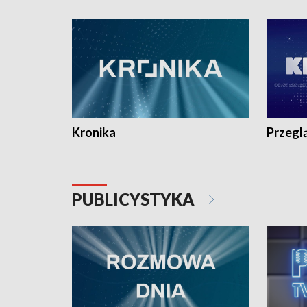
e-mail: kronika@tvp.pl.
e-mail: k
Kronika
Przegl
PUBLICYSTYKA