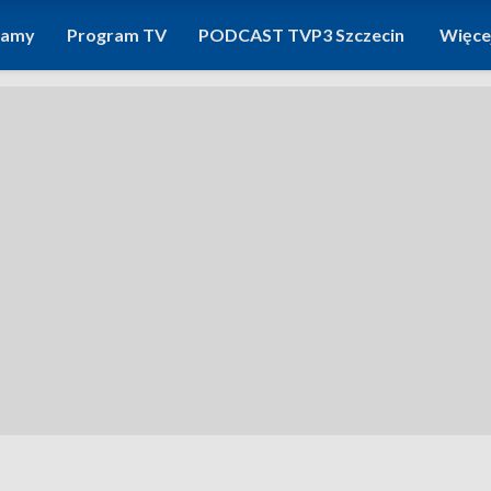
ramy
Program TV
PODCAST TVP3 Szczecin
Więce