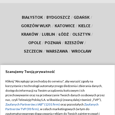
BIAŁYSTOK
/
BYDGOSZCZ
/
GDAŃSK
/
GORZÓW WLKP.
/
KATOWICE
/
KIELCE
/
KRAKÓW
/
LUBLIN
/
ŁÓDŹ
/
OLSZTYN
/
OPOLE
/
POZNAŃ
/
RZESZÓW
/
SZCZECIN
/
WARSZAWA
/
WROCŁAW
Szanujemy Twoją prywatność
Dołącz do nas:
Kliknij "Akceptuję i przechodzę do serwisu", aby wyrazić zgody na
korzystanie z technologii automatycznego śledzenia i zbierania danych,
TVP
dostęp do informacji na Twoim urządzeniu końcowym i ich
Abonament TVP
przechowywanie oraz na przetwarzanie Twoich danych osobowych przez
Regulamin TVP
nas, czyli Telewizję Polską S.A. w likwidacji (zwaną dalej również „TVP”),
Emisja w TVP
Polityka prywatności
Zaufanych Partnerów z IAB* (1201 firm)
oraz pozostałych
Zaufanych
Partnerów TVP (93 firm)
, w celach marketingowych (w tym do
Centrum informacji TVP
Moje zgody
zautomatyzowanego dopasowania reklam do Twoich zainteresowań i