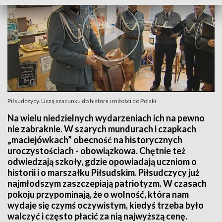
Piłsudczycy. Uczą szacunku do historii i miłości do Polski
Na wielu niedzielnych wydarzeniach ich na pewno
nie zabraknie. W szarych mundurach i czapkach
„maciejówkach” obecność na historycznych
uroczystościach - obowiązkowa. Chętnie też
odwiedzają szkoły, gdzie opowiadają uczniom o
historii i o marszałku Piłsudskim. Piłsudczycy już
najmłodszym zaszczepiają patriotyzm. W czasach
pokoju przypominają, że o wolność, która nam
wydaje się czymś oczywistym, kiedyś trzeba było
walczyć i często płacić za nią najwyższą cenę.