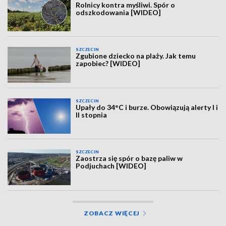
Rolnicy kontra myśliwi. Spór o
odszkodowania [WIDEO]
SZCZECIN
Zgubione dziecko na plaży. Jak temu
zapobiec? [WIDEO]
SZCZECIN
Upały do 34°C i burze. Obowiązują alerty I i
II stopnia
SZCZECIN
Zaostrza się spór o bazę paliw w
Podjuchach [WIDEO]
ZOBACZ WIĘCEJ