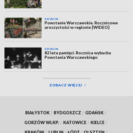
SZCZECIN
Powstanie Warszawskie. Rocznicowe
uroczystości w regionie [WIDEO]
SZCZECIN
82 lata pamięci. Rocznica wybuchu
Powstania Warszawskiego
ZOBACZ WIĘCEJ
BIAŁYSTOK
/
BYDGOSZCZ
/
GDAŃSK
/
GORZÓW WLKP.
/
KATOWICE
/
KIELCE
/
KRAKÓW
/
LUBLIN
/
ŁÓDŹ
/
OLSZTYN
/