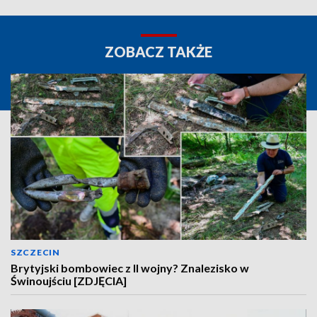
ZOBACZ TAKŻE
SZCZECIN
Brytyjski bombowiec z II wojny? Znalezisko w
Świnoujściu [ZDJĘCIA]