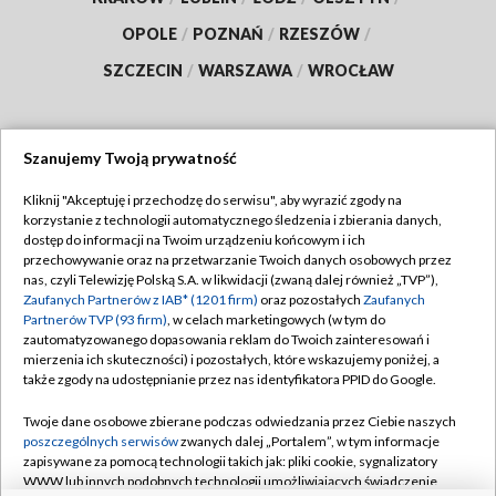
OPOLE
/
POZNAŃ
/
RZESZÓW
/
SZCZECIN
/
WARSZAWA
/
WROCŁAW
Szanujemy Twoją prywatność
Dołącz do nas:
Kliknij "Akceptuję i przechodzę do serwisu", aby wyrazić zgody na
korzystanie z technologii automatycznego śledzenia i zbierania danych,
TVP
dostęp do informacji na Twoim urządzeniu końcowym i ich
Abonament TVP
przechowywanie oraz na przetwarzanie Twoich danych osobowych przez
Regulamin TVP
nas, czyli Telewizję Polską S.A. w likwidacji (zwaną dalej również „TVP”),
Emisja w TVP
Polityka prywatności
Zaufanych Partnerów z IAB* (1201 firm)
oraz pozostałych
Zaufanych
Partnerów TVP (93 firm)
, w celach marketingowych (w tym do
Centrum informacji TVP
Moje zgody
zautomatyzowanego dopasowania reklam do Twoich zainteresowań i
mierzenia ich skuteczności) i pozostałych, które wskazujemy poniżej, a
Naziemna Telewizja Cyfrowa
Pomoc
także zgody na udostępnianie przez nas identyfikatora PPID do Google.
Sklep TVP
Biuro reklamy
Twoje dane osobowe zbierane podczas odwiedzania przez Ciebie naszych
Rada Programowa
Kontakt
poszczególnych serwisów
zwanych dalej „Portalem”, w tym informacje
zapisywane za pomocą technologii takich jak: pliki cookie, sygnalizatory
System NOS
WWW lub innych podobnych technologii umożliwiających świadczenie