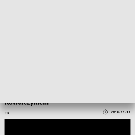
POWRÓT DO
SZCZECIN
TVP REGIONY
Rozmowa z dr hab. Krzysztofem
Kowalczykiem
2018-11-11
ms