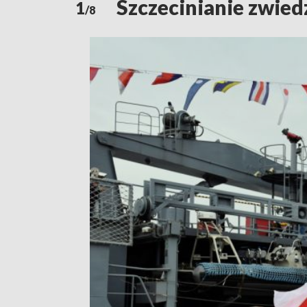
Szczecinianie zwied
1
/8