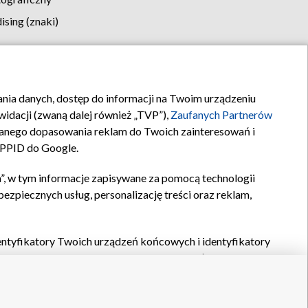
sing (znaki)
klamy
Kontakt
rania danych, dostęp do informacji na Twoim urządzeniu
idacji (zwaną dalej również „TVP”),
Zaufanych Partnerów
anego dopasowania reklam do Twoich zainteresowań i
a PPID do Google.
”, w tym informacje zapisywane za pomocą technologii
zpiecznych usług, personalizację treści oraz reklam,
identyfikatory Twoich urządzeń końcowych i identyfikatory
P,
Zaufanych Partnerów z IAB
oraz pozostałych
Zaufanych
 wyboru podstawowych reklam, wyboru spersonalizowanych
ch treści, pomiaru wydajności reklam, pomiaru wydajności
nia bezpieczeństwa, zapobiegania oszustwom i usuwania