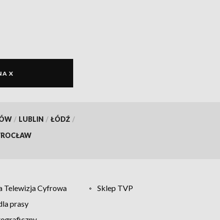
NA X
KÓW
/
LUBLIN
/
ŁÓDŹ
/
ROCŁAW
 Telewizja Cyfrowa
Sklep TVP
la prasy
tograficzny