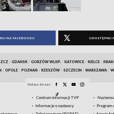
NIJ NA FACEBOOKU
UDOSTĘPNIJ 
SZCZ
/
GDAŃSK
/
GORZÓW WLKP.
/
KATOWICE
/
KIELCE
/
KRA
N
/
OPOLE
/
POZNAŃ
/
RZESZÓW
/
SZCZECIN
/
WARSZAWA
/
W
Dołącz do nas:
Centrum informacji TVP
Naziemna
Informacje o nadawcy
Program d
zetargowe
Zgłoś program (ROPAT)
Serwis fo