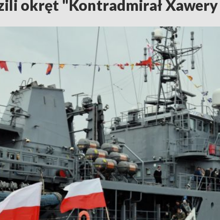
zili okręt "Kontradmirał Xawery