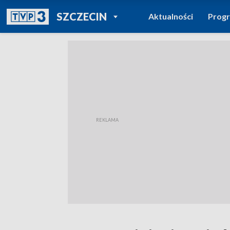
POWRÓT DO
SZCZECIN
Aktualności
Prog
TVP REGIONY