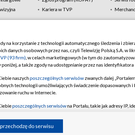
wizyjna
Kariera w TVP
Merchandi
Polityka prywatności
Moje zgody
Pomoc
Biuro re
ody na korzystanie z technologii automatycznego śledzenia i zbie
 danych osobowych przez nas, czyli Telewizję Polską S.A. w likw
VP (93 firm)
, w celach marketingowych (w tym do zautomatyzow
 poniżej, a także zgody na udostępnianie przez nas identyfikator
Ciebie naszych
poszczególnych serwisów
zwanych dalej „Portalem
obnych technologii umożliwiających świadczenie dopasowanych i be
zowanie ruchu w Internecie.
Ciebie
poszczególnych serwisów
na Portalu, takie jak adresy IP, 
sach Portalu czy historia odwiedzin będą przetwarzane przez TV
ji: przechowywania informacji na urządzeniu lub dostęp do nich,
©2026 Telewizja Polska S.A. w likwidacji
 przechodzę do serwisu
enia profilu spersonalizowanych treści, wyboru spersonalizowany
inii odbiorców, opracowywania i ulepszania produktów, zapewnie