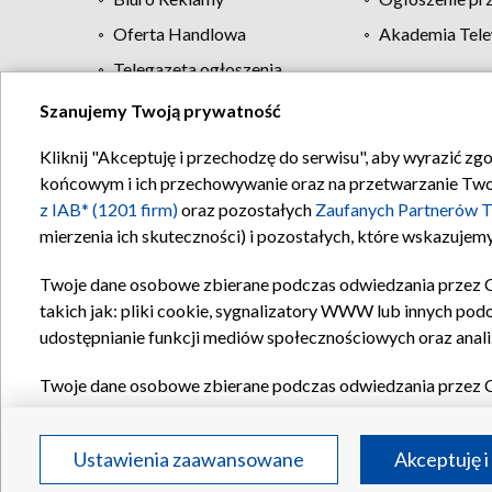
Oferta Handlowa
Akademia Tele
Telegazeta ogłoszenia
Szanujemy Twoją prywatność
Regulamin TVP
Kliknij "Akceptuję i przechodzę do serwisu", aby wyrazić zg
końcowym i ich przechowywanie oraz na przetwarzanie Twoich
z IAB* (1201 firm)
oraz pozostałych
Zaufanych Partnerów T
mierzenia ich skuteczności) i pozostałych, które wskazujemy
Twoje dane osobowe zbierane podczas odwiedzania przez 
takich jak: pliki cookie, sygnalizatory WWW lub innych pod
udostępnianie funkcji mediów społecznościowych oraz anali
Twoje dane osobowe zbierane podczas odwiedzania przez 
plików cookie, informacje o Twoich wyszukiwaniach w serwi
Partnerów TVP
dla realizacji następujących celów i funkc
Ustawienia zaawansowane
Akceptuję i
reklam, tworzenia profilu spersonalizowanych reklam, tworz
treści, stosowania badań rynkowych w celu generowania op