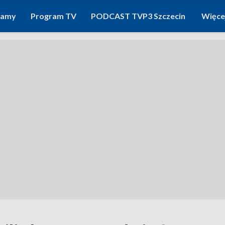
ramy
Program TV
PODCAST TVP3 Szczecin
Więce