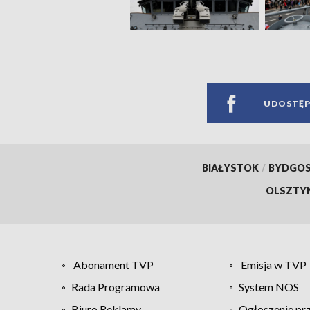
UDOSTĘP
BIAŁYSTOK
/
BYDGO
OLSZTY
Abonament TVP
Emisja w TVP
Rada Programowa
System NOS
Biuro Reklamy
Ogłoszenie pr