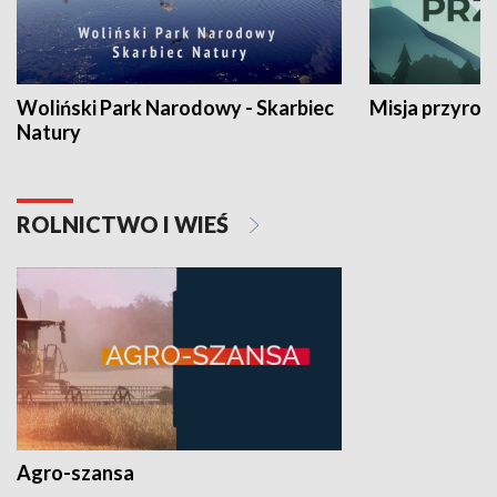
Woliński Park Narodowy - Skarbiec
Misja przyrod
Natury
ROLNICTWO I WIEŚ
Agro-szansa