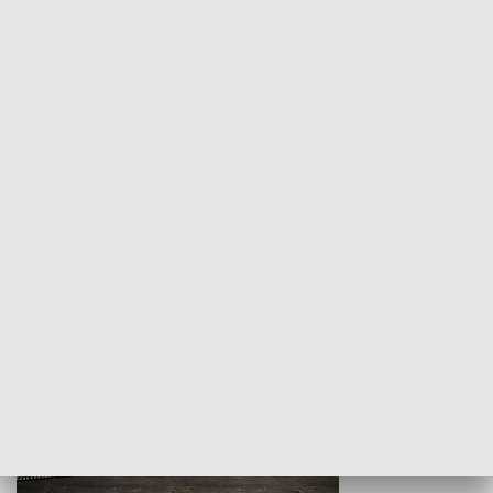
Z indeksem w ręku
Droga po suk
HISTORIA