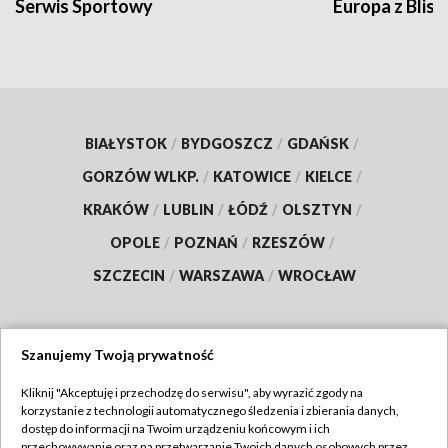
Serwis Sportowy
Europa z Blisk
BIAŁYSTOK
/
BYDGOSZCZ
/
GDAŃSK
/
GORZÓW WLKP.
/
KATOWICE
/
KIELCE
/
KRAKÓW
/
LUBLIN
/
ŁÓDŹ
/
OLSZTYN
/
OPOLE
/
POZNAŃ
/
RZESZÓW
/
SZCZECIN
/
WARSZAWA
/
WROCŁAW
Szanujemy Twoją prywatność
Dołącz do nas:
Kliknij "Akceptuję i przechodzę do serwisu", aby wyrazić zgody na
korzystanie z technologii automatycznego śledzenia i zbierania danych,
TVP
dostęp do informacji na Twoim urządzeniu końcowym i ich
Abonament TVP
przechowywanie oraz na przetwarzanie Twoich danych osobowych przez