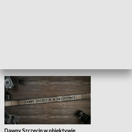
Z indeksem w ręku
Droga po suk
HISTORIA
Dawny Szczecin w obiektywie