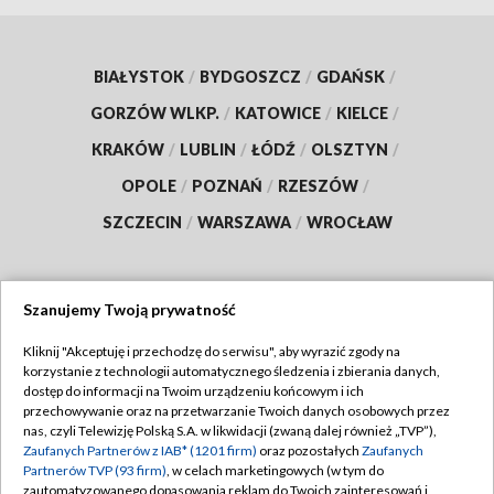
BIAŁYSTOK
/
BYDGOSZCZ
/
GDAŃSK
/
GORZÓW WLKP.
/
KATOWICE
/
KIELCE
/
KRAKÓW
/
LUBLIN
/
ŁÓDŹ
/
OLSZTYN
/
OPOLE
/
POZNAŃ
/
RZESZÓW
/
SZCZECIN
/
WARSZAWA
/
WROCŁAW
Szanujemy Twoją prywatność
Dołącz do nas:
Kliknij "Akceptuję i przechodzę do serwisu", aby wyrazić zgody na
korzystanie z technologii automatycznego śledzenia i zbierania danych,
TVP
dostęp do informacji na Twoim urządzeniu końcowym i ich
Abonament TVP
przechowywanie oraz na przetwarzanie Twoich danych osobowych przez
Regulamin TVP
nas, czyli Telewizję Polską S.A. w likwidacji (zwaną dalej również „TVP”),
Emisja w TVP
Polityka prywatności
Zaufanych Partnerów z IAB* (1201 firm)
oraz pozostałych
Zaufanych
Partnerów TVP (93 firm)
, w celach marketingowych (w tym do
Centrum informacji TVP
Moje zgody
zautomatyzowanego dopasowania reklam do Twoich zainteresowań i