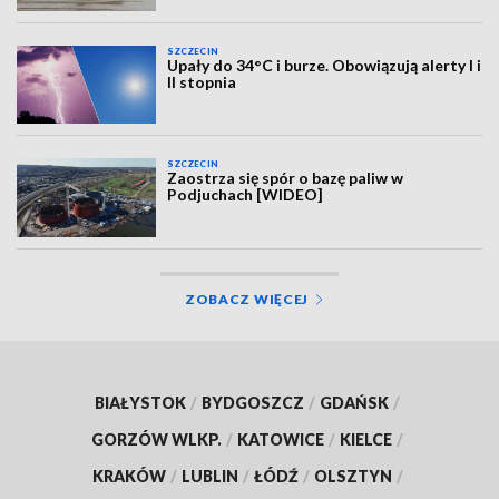
SZCZECIN
Upały do 34°C i burze. Obowiązują alerty I i
II stopnia
SZCZECIN
Zaostrza się spór o bazę paliw w
Podjuchach [WIDEO]
ZOBACZ WIĘCEJ
BIAŁYSTOK
/
BYDGOSZCZ
/
GDAŃSK
/
GORZÓW WLKP.
/
KATOWICE
/
KIELCE
/
KRAKÓW
/
LUBLIN
/
ŁÓDŹ
/
OLSZTYN
/