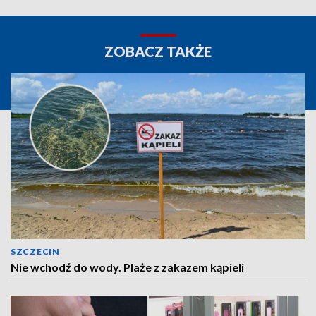
ZOBACZ TAKŻE
SZCZECIN
Nie wchodź do wody. Plaże z zakazem kąpieli