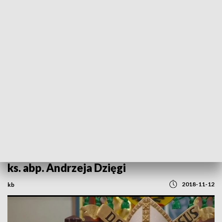
POWRÓT DO
SZCZECIN
TVP REGIONY
Msza święta w intencji Ojczyzny - homilia
ks. abp. Andrzeja Dzięgi
2018-11-12
kb