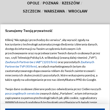
OPOLE
/
POZNAŃ
/
RZESZÓW
/
SZCZECIN
/
WARSZAWA
/
WROCŁAW
Szanujemy Twoją prywatność
Dołącz do nas:
Kliknij "Akceptuję i przechodzę do serwisu", aby wyrazić zgody na
korzystanie z technologii automatycznego śledzenia i zbierania danych,
TVP
dostęp do informacji na Twoim urządzeniu końcowym i ich
Abonament TVP
przechowywanie oraz na przetwarzanie Twoich danych osobowych przez
Regulamin TVP
nas, czyli Telewizję Polską S.A. w likwidacji (zwaną dalej również „TVP”),
Emisja w TVP
Polityka prywatności
Zaufanych Partnerów z IAB* (1201 firm)
oraz pozostałych
Zaufanych
Partnerów TVP (93 firm)
, w celach marketingowych (w tym do
Centrum informacji TVP
Moje zgody
zautomatyzowanego dopasowania reklam do Twoich zainteresowań i
mierzenia ich skuteczności) i pozostałych, które wskazujemy poniżej, a
Naziemna Telewizja Cyfrowa
Pomoc
także zgody na udostępnianie przez nas identyfikatora PPID do Google.
Sklep TVP
Biuro reklamy
Twoje dane osobowe zbierane podczas odwiedzania przez Ciebie naszych
Rada Programowa
Kontakt
poszczególnych serwisów
zwanych dalej „Portalem”, w tym informacje
zapisywane za pomocą technologii takich jak: pliki cookie, sygnalizatory
System NOS
WWW lub innych podobnych technologii umożliwiających świadczenie
dopasowanych i bezpiecznych usług, personalizację treści oraz reklam,
Informacje o nadawcy
Kanały