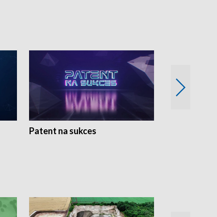
Patent na sukces
Rolnictwo w 