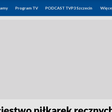
ramy
Program TV
PODCAST TVP3 Szczecin
Więce
ięstwo piłkarek ręcznyc