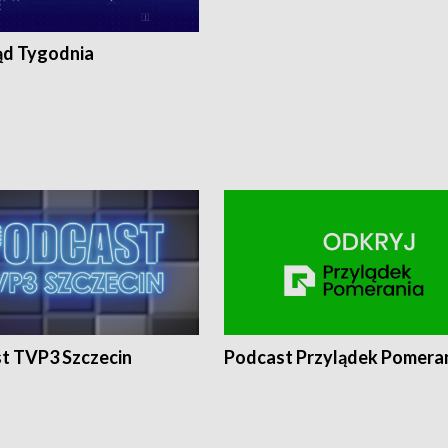
ąd Tygodnia
t TVP3 Szczecin
Podcast Przylądek Pomera