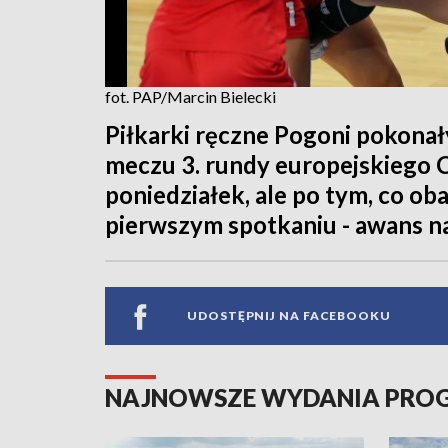
fot. PAP/Marcin Bielecki
Piłkarki ręczne Pogoni pokona
meczu 3. rundy europejskiego 
poniedziałek, ale po tym, co o
pierwszym spotkaniu - awans na
UDOSTĘPNIJ NA FACEBOOKU
NAJNOWSZE WYDANIA PR