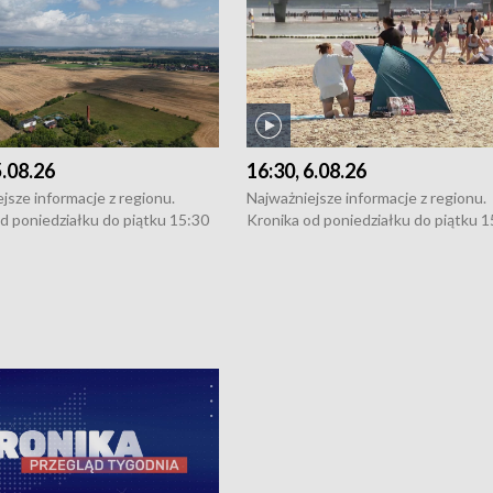
5.08.26
16:30, 6.08.26
jsze informacje z regionu.
Najważniejsze informacje z regionu.
d poniedziałku do piątku 15:30
Kronika od poniedziałku do piątku 1
16:30 (+ rozmowa), 18:30, 21:30.
(flesz), 16:30 (+ rozmowa), 18:30, 21
y i święta 15:30 i 16:30
W weekendy i święta 15:30 i 16:30
8:30 i 21:30. Dziennikarze czekają
(flesz), 18:30 i 21:30. Dziennikarze c
a zgłoszenia: Szczecin - tel. 91-
na Państwa zgłoszenia: Szczecin - te
0, Koszalin - tel. 94-34-50-054,
4 8-10-400, Koszalin - tel. 94-34-50
ronika@tvp.pl.
e-mail: kronika@tvp.pl.