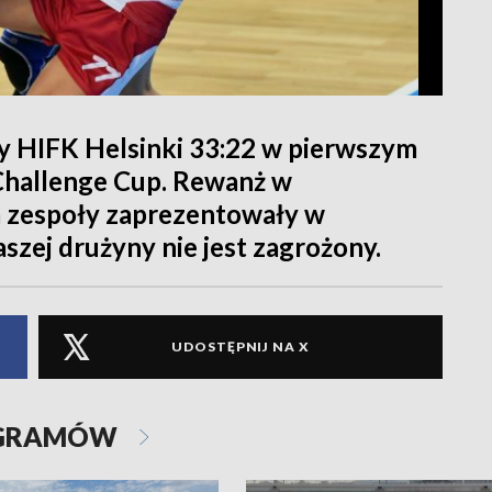
ły HIFK Helsinki 33:22 w pierwszym
Challenge Cup. Rewanż w
ba zespoły zaprezentowały w
szej drużyny nie jest zagrożony.
UDOSTĘPNIJ NA X
OGRAMÓW