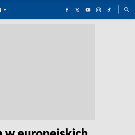
j
h w europejskich