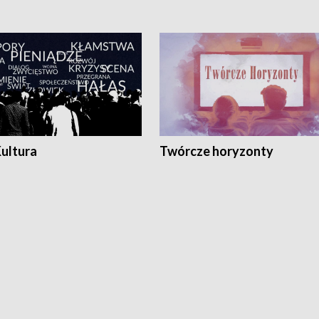
Kultura
Twórcze horyzonty