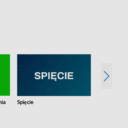
nia
Spięcie
Niedziałkow