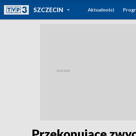
POWRÓT DO
SZCZECIN
Aktualności
Prog
TVP REGIONY
Przekonujące zwyc