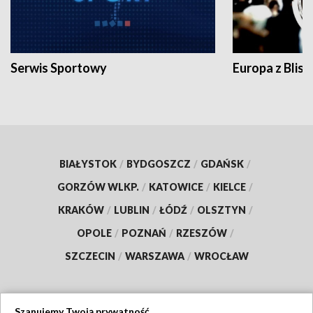
Serwis Sportowy
Europa z Blisk
BIAŁYSTOK
/
BYDGOSZCZ
/
GDAŃSK
/
GORZÓW WLKP.
/
KATOWICE
/
KIELCE
/
KRAKÓW
/
LUBLIN
/
ŁÓDŹ
/
OLSZTYN
/
OPOLE
/
POZNAŃ
/
RZESZÓW
/
SZCZECIN
/
WARSZAWA
/
WROCŁAW
Szanujemy Twoją prywatność