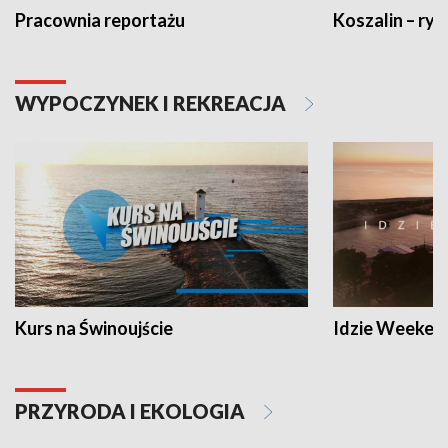
Pracownia reportażu
Koszalin – ryt
WYPOCZYNEK I REKREACJA
Kurs na Świnoujście
Idzie Weeken
PRZYRODA I EKOLOGIA