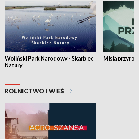
Woliński Park Narodowy - Skarbiec
Misja przyrod
Natury
ROLNICTWO I WIEŚ