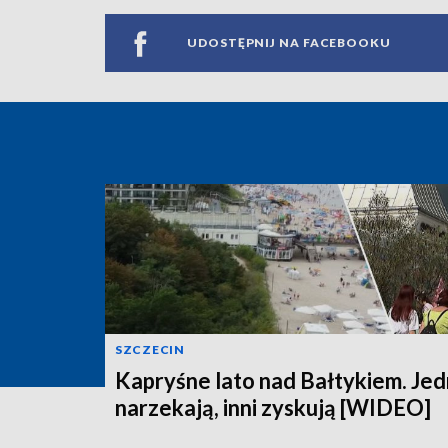
UDOSTĘPNIJ NA FACEBOOKU
SZCZECIN
Kapryśne lato nad Bałtykiem. Jed
narzekają, inni zyskują [WIDEO]