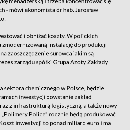
ykę menadżerską i trzeba koncentrować się
h - mówi ekonomista dr hab. Jarosław
o.
westować i obniżać koszty. W polickich
 zmodernizowaną instalację do produkcji
na zaoszczędzenie surowca jakim są
rezes zarządu spółki Grupa Azoty Zakłady
la sektora chemicznego w Polsce, będzie
ramach inwestycji powstanie zakład
az z infrastrukturą logistyczną, a także nowy
„Polimery Police” rocznie będą produkować
oszt inwestycji to ponad miliard euro i ma