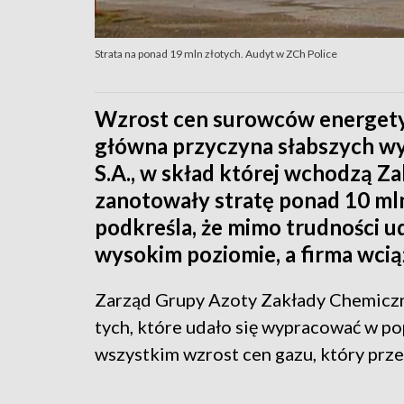
Strata na ponad 19 mln złotych. Audyt w ZCh Police
Wzrost cen surowców energetyc
główna przyczyna słabszych w
S.A., w skład której wchodzą Za
zanotowały stratę ponad 10 mln
podkreśla, że mimo trudności u
wysokim poziomie, a firma wcią
Zarząd Grupy Azoty Zakłady Chemiczne
tych, które udało się wypracować w p
wszystkim wzrost cen gazu, który przeł