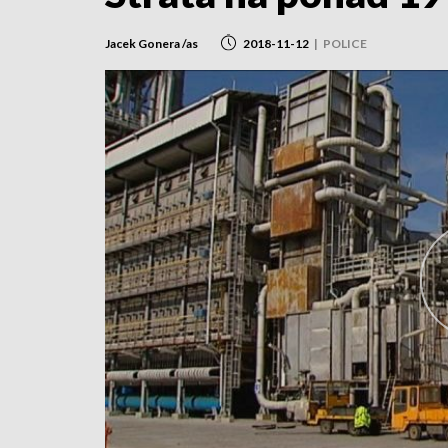
Jacek Gonera /as
2018-11-12
|
POLICE