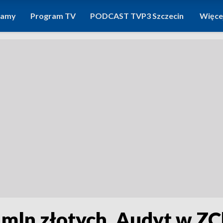
ramy
Program TV
PODCAST TVP3 Szczecin
Więce
 mln złotych. Audyt w ZC