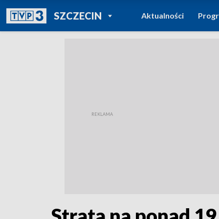
POWRÓT DO
SZCZECIN
Aktualności
Prog
TVP REGIONY
Strata na ponad 19