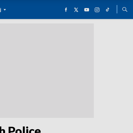
j
h Police