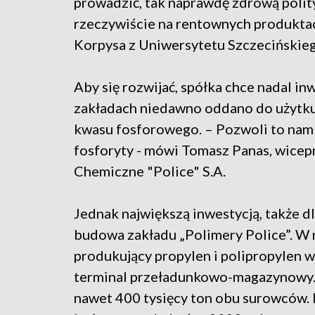
prowadzić, tak naprawdę zdrową polit
rzeczywiście na rentownych produktac
Korpysa z Uniwersytetu Szczecińskieg
Aby się rozwijać, spółka chce nadal in
zakładach niedawno oddano do użytku
kwasu fosforowego. – Pozwoli to nam 
fosforyty - mówi Tomasz Panas, wicep
Chemiczne "Police" S.A.
Jednak największą inwestycją, także d
budowa zakładu „Polimery Police”. W 
produkujący propylen i polipropylen wr
terminal przeładunkowo-magazynowy. 
nawet 400 tysięcy ton obu surowców. K