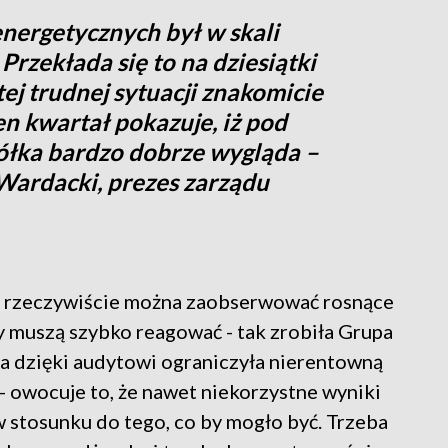
nergetycznych był w skali
 Przekłada się to na dziesiątki
ej trudnej sytuacji znakomicie
en kwartał pokazuje, iż pod
ółka bardzo dobrze wygląda –
Wardacki, prezes zarządu
oku rzeczywiście można zaobserwować rosnące
y muszą szybko reagować - tak zrobiła Grupa
a dzięki audytowi ograniczyła nierentowną
 - owocuje to, że nawet niekorzystne wyniki
 w stosunku do tego, co by mogło być. Trzeba