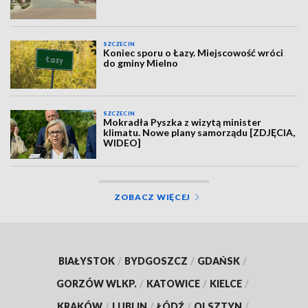
SZCZECIN
Koniec sporu o Łazy. Miejscowość wróci
do gminy Mielno
SZCZECIN
Mokradła Pyszka z wizytą minister
klimatu. Nowe plany samorządu [ZDJĘCIA,
WIDEO]
ZOBACZ WIĘCEJ
BIAŁYSTOK
/
BYDGOSZCZ
/
GDAŃSK
/
GORZÓW WLKP.
/
KATOWICE
/
KIELCE
/
KRAKÓW
/
LUBLIN
/
ŁÓDŹ
/
OLSZTYN
/