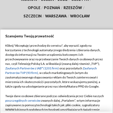
OPOLE
/
POZNAŃ
/
RZESZÓW
/
SZCZECIN
/
WARSZAWA
/
WROCŁAW
Szanujemy Twoją prywatność
Dołącz do nas:
Kliknij "Akceptuję i przechodzę do serwisu", aby wyrazić zgody na
korzystanie z technologii automatycznego śledzenia i zbierania danych,
TVP
dostęp do informacji na Twoim urządzeniu końcowym i ich
Abonament TVP
przechowywanie oraz na przetwarzanie Twoich danych osobowych przez
Regulamin TVP
nas, czyli Telewizję Polską S.A. w likwidacji (zwaną dalej również „TVP”),
Emisja w TVP
Polityka prywatności
Zaufanych Partnerów z IAB* (1201 firm)
oraz pozostałych
Zaufanych
Partnerów TVP (93 firm)
, w celach marketingowych (w tym do
Centrum informacji TVP
Moje zgody
zautomatyzowanego dopasowania reklam do Twoich zainteresowań i
mierzenia ich skuteczności) i pozostałych, które wskazujemy poniżej, a
Naziemna Telewizja Cyfrowa
Pomoc
także zgody na udostępnianie przez nas identyfikatora PPID do Google.
Sklep TVP
Biuro reklamy
Twoje dane osobowe zbierane podczas odwiedzania przez Ciebie naszych
Rada Programowa
Kontakt
poszczególnych serwisów
zwanych dalej „Portalem”, w tym informacje
zapisywane za pomocą technologii takich jak: pliki cookie, sygnalizatory
System NOS
WWW lub innych podobnych technologii umożliwiających świadczenie