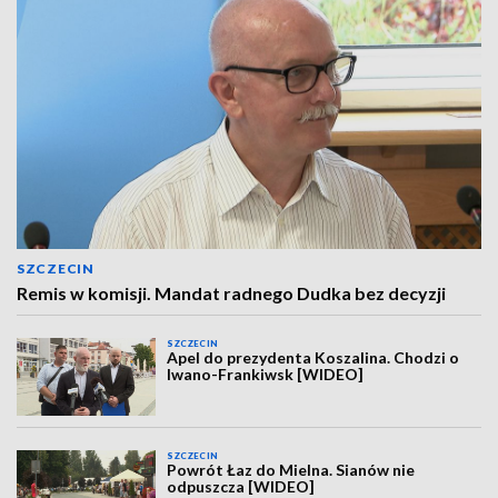
SZCZECIN
Remis w komisji. Mandat radnego Dudka bez decyzji
SZCZECIN
Apel do prezydenta Koszalina. Chodzi o
Iwano-Frankiwsk [WIDEO]
SZCZECIN
Powrót Łaz do Mielna. Sianów nie
odpuszcza [WIDEO]