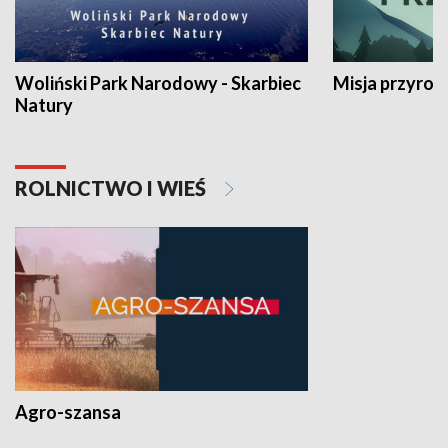
Woliński Park Narodowy - Skarbiec
Misja przyrod
Natury
ROLNICTWO I WIEŚ
Agro-szansa