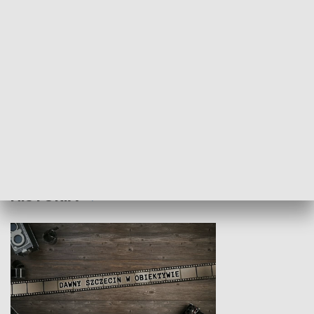
Z indeksem w ręku
Droga po suk
HISTORIA