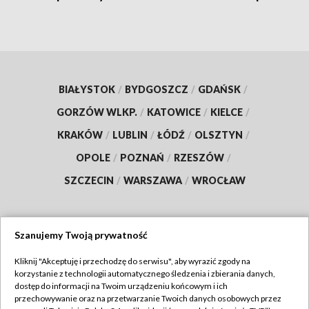
BIAŁYSTOK
/
BYDGOSZCZ
/
GDAŃSK
/
GORZÓW WLKP.
/
KATOWICE
/
KIELCE
/
KRAKÓW
/
LUBLIN
/
ŁÓDŹ
/
OLSZTYN
/
OPOLE
/
POZNAŃ
/
RZESZÓW
/
SZCZECIN
/
WARSZAWA
/
WROCŁAW
Szanujemy Twoją prywatność
Dołącz do nas:
Kliknij "Akceptuję i przechodzę do serwisu", aby wyrazić zgody na
korzystanie z technologii automatycznego śledzenia i zbierania danych,
TVP
dostęp do informacji na Twoim urządzeniu końcowym i ich
Abonament TVP
przechowywanie oraz na przetwarzanie Twoich danych osobowych przez
Regulamin TVP