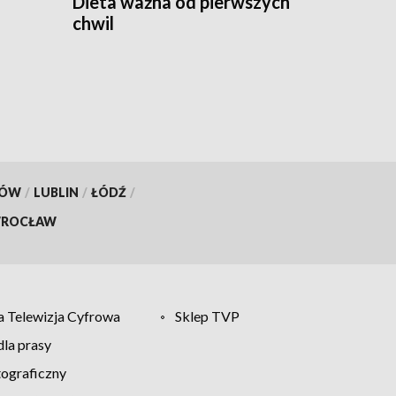
Dieta ważna od pierwszych
chwil
KÓW
/
LUBLIN
/
ŁÓDŹ
/
ROCŁAW
 Telewizja Cyfrowa
Sklep TVP
la prasy
tograficzny