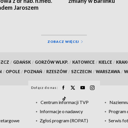
wa z dr hab. n.med.
zmiany w Barlinku
adem Jaroszem
ZOBACZ WIĘCEJ
SZCZ
/
GDAŃSK
/
GORZÓW WLKP.
/
KATOWICE
/
KIELCE
/
KRA
N
/
OPOLE
/
POZNAŃ
/
RZESZÓW
/
SZCZECIN
/
WARSZAWA
/
W
Dołącz do nas:
Centrum informacji TVP
Naziemna
Informacje o nadawcy
Program d
zetargowe
Zgłoś program (ROPAT)
Serwis fo