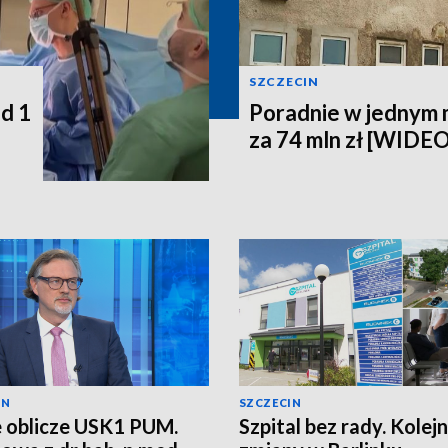
SZCZECIN
d 1
Poradnie w jednym 
za 74 mln zł [WIDEO
IN
SZCZECIN
 oblicze USK1 PUM.
Szpital bez rady. Kolej