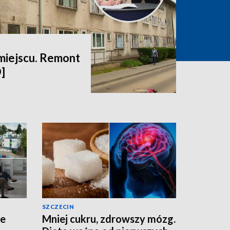
miejscu. Remont
]
SZCZECIN
ne
Mniej cukru, zdrowszy mózg.