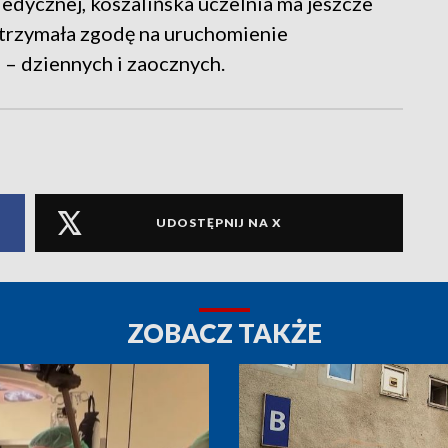
dycznej, koszalińska uczelnia ma jeszcze
trzymała zgodę na uruchomienie
 – dziennych i zaocznych.
UDOSTĘPNIJ NA X
ZOBACZ TAKŻE