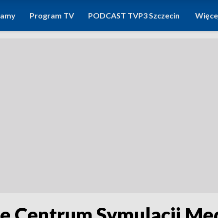
ramy
Program TV
PODCAST TVP3 Szczecin
Więce
ie Centrum Symulacji Me