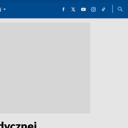
j
dycznej