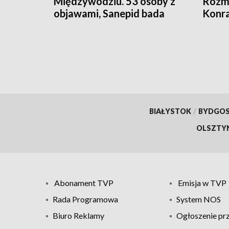
Międzywodziu. 53 osoby z
Rozmo
objawami, Sanepid bada
Konr
przyczynę
BIAŁYSTOK
/
BYDGO
OLSZTY
Abonament TVP
Emisja w TVP
Rada Programowa
System NOS
Biuro Reklamy
Ogłoszenie pr