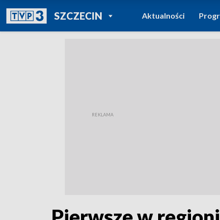
POWRÓT DO
SZCZECIN
Aktualności
Prog
TVP REGIONY
Pierwsze w region