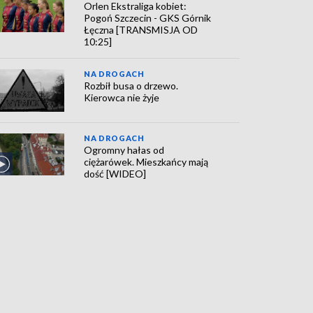
Orlen Ekstraliga kobiet:
Pogoń Szczecin - GKS Górnik
Łęczna [TRANSMISJA OD
10:25]
NA DROGACH
Rozbił busa o drzewo.
Kierowca nie żyje
NA DROGACH
Ogromny hałas od
ciężarówek. Mieszkańcy mają
dość [WIDEO]