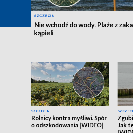
SZCZECIN
Nie wchodź do wody. Plaże z zak
kąpieli
SZCZECIN
SZCZEC
Rolnicy kontra myśliwi. Spór
Zgubi
o odszkodowania [WIDEO]
Jak t
[WID