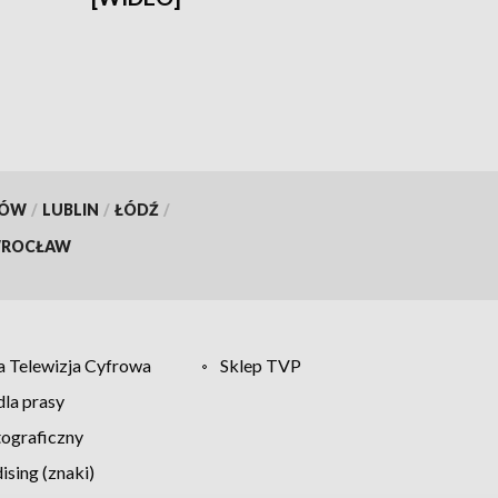
KÓW
/
LUBLIN
/
ŁÓDŹ
/
ROCŁAW
 Telewizja Cyfrowa
Sklep TVP
la prasy
tograficzny
sing (znaki)