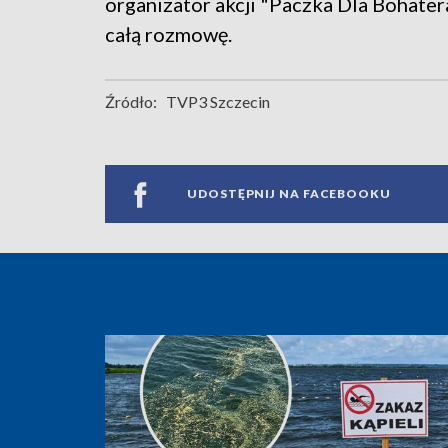
organizator akcji "Paczka Dla Bohater
całą rozmowę.
Źródło:
TVP3 Szczecin
UDOSTĘPNIJ NA FACEBOOKU