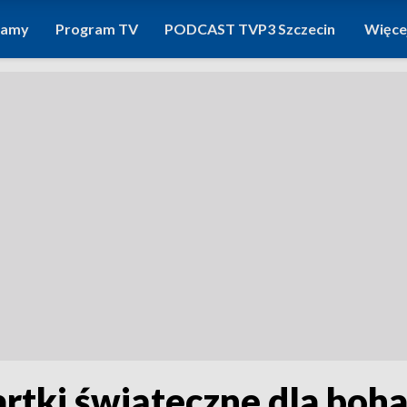
ramy
Program TV
PODCAST TVP3 Szczecin
Więce
artki świąteczne dla boh