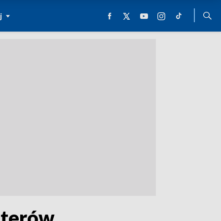
j
aterów