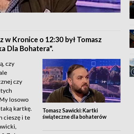
 w Kronice o 12:30 był Tomasz
ka Dla Bohatera".
ą, czy
ale
znej czy
 tych
. My losowo
taką kartkę.
Tomasz Sawicki: Kartki
świąteczne dla bohaterów
 cieszę i te
awicki,