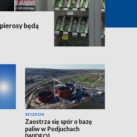
apierosy będą
SZCZECIN
Zaostrza się spór o bazę
paliw w Podjuchach
[WIDEO]