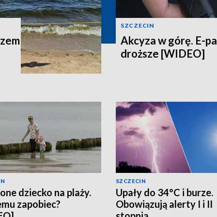
SZCZECIN
azem
Akcyza w górę. E-p
droższe [WIDEO]
IN
SZCZECIN
one dziecko na plaży.
Upały do 34°C i burze.
emu zapobiec?
Obowiązują alerty I i II
EO]
stopnia