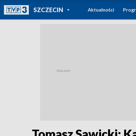
POWRÓT DO
SZCZECIN
Aktualności
Prog
TVP REGIONY
Tomasz Sawicki: K