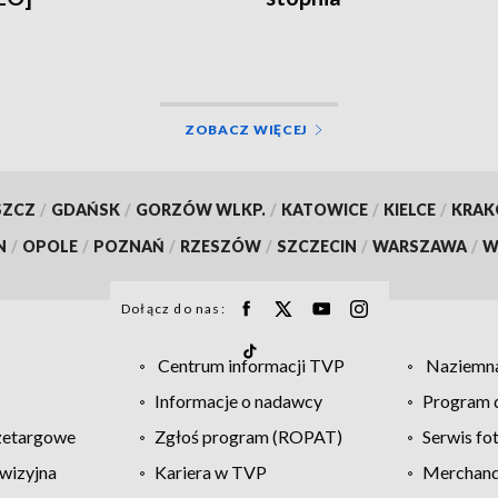
ZOBACZ WIĘCEJ
SZCZ
/
GDAŃSK
/
GORZÓW WLKP.
/
KATOWICE
/
KIELCE
/
KRA
N
/
OPOLE
/
POZNAŃ
/
RZESZÓW
/
SZCZECIN
/
WARSZAWA
/
W
Dołącz do nas:
Centrum informacji TVP
Naziemna
Informacje o nadawcy
Program d
zetargowe
Zgłoś program (ROPAT)
Serwis fo
wizyjna
Kariera w TVP
Merchandi