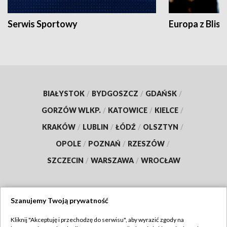
Serwis Sportowy
Europa z Blisk
BIAŁYSTOK
/
BYDGOSZCZ
/
GDAŃSK
/
GORZÓW WLKP.
/
KATOWICE
/
KIELCE
/
KRAKÓW
/
LUBLIN
/
ŁÓDŹ
/
OLSZTYN
/
OPOLE
/
POZNAŃ
/
RZESZÓW
/
SZCZECIN
/
WARSZAWA
/
WROCŁAW
Szanujemy Twoją prywatność
Dołącz do nas:
Kliknij "Akceptuję i przechodzę do serwisu", aby wyrazić zgody na