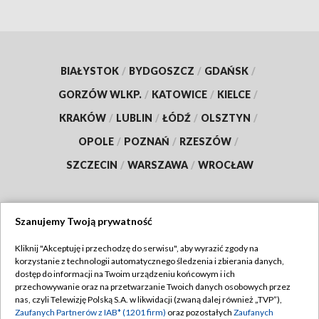
BIAŁYSTOK
/
BYDGOSZCZ
/
GDAŃSK
/
GORZÓW WLKP.
/
KATOWICE
/
KIELCE
/
KRAKÓW
/
LUBLIN
/
ŁÓDŹ
/
OLSZTYN
/
OPOLE
/
POZNAŃ
/
RZESZÓW
/
SZCZECIN
/
WARSZAWA
/
WROCŁAW
Szanujemy Twoją prywatność
Dołącz do nas:
Kliknij "Akceptuję i przechodzę do serwisu", aby wyrazić zgody na
korzystanie z technologii automatycznego śledzenia i zbierania danych,
TVP
dostęp do informacji na Twoim urządzeniu końcowym i ich
Abonament TVP
przechowywanie oraz na przetwarzanie Twoich danych osobowych przez
Regulamin TVP
nas, czyli Telewizję Polską S.A. w likwidacji (zwaną dalej również „TVP”),
Emisja w TVP
Polityka prywatności
Zaufanych Partnerów z IAB* (1201 firm)
oraz pozostałych
Zaufanych