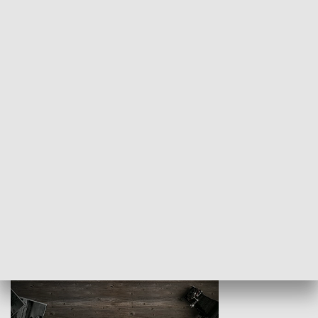
Z indeksem w ręku
Droga po suk
HISTORIA