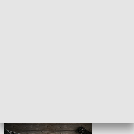
Z indeksem w ręku
Droga po suk
HISTORIA