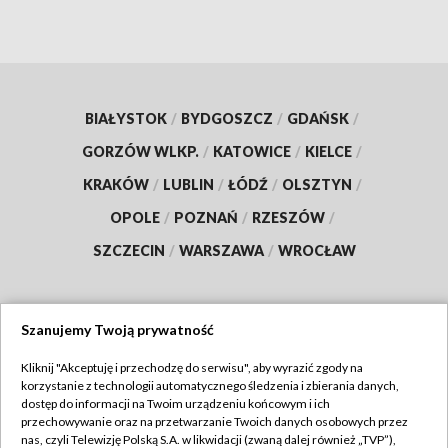
BIAŁYSTOK
/
BYDGOSZCZ
/
GDAŃSK
/
GORZÓW WLKP.
/
KATOWICE
/
KIELCE
/
KRAKÓW
/
LUBLIN
/
ŁÓDŹ
/
OLSZTYN
/
OPOLE
/
POZNAŃ
/
RZESZÓW
/
SZCZECIN
/
WARSZAWA
/
WROCŁAW
Szanujemy Twoją prywatność
Dołącz do nas:
Kliknij "Akceptuję i przechodzę do serwisu", aby wyrazić zgody na
korzystanie z technologii automatycznego śledzenia i zbierania danych,
TVP
dostęp do informacji na Twoim urządzeniu końcowym i ich
Abonament TVP
przechowywanie oraz na przetwarzanie Twoich danych osobowych przez
Regulamin TVP
nas, czyli Telewizję Polską S.A. w likwidacji (zwaną dalej również „TVP”),