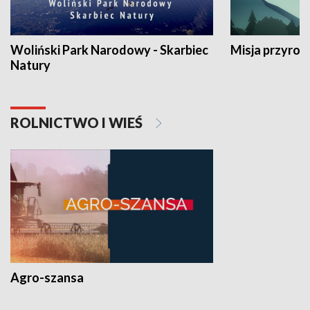
Woliński Park Narodowy - Skarbiec
Misja przyrod
Natury
ROLNICTWO I WIEŚ
Agro-szansa